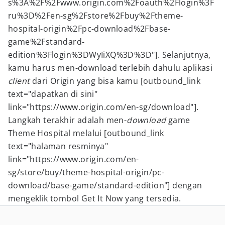
s%3A%2F%2Fwww.origin.com%2Foauth%2Flogin%3F
ru%3D%2Fen-sg%2Fstore%2Fbuy%2Ftheme-
hospital-origin%2Fpc-download%2Fbase-
game%2Fstandard-
edition%3Flogin%3DWyIiXQ%3D%3D"]. Selanjutnya,
kamu harus men-download terlebih dahulu aplikasi
client
dari Origin yang bisa kamu [outbound_link
text="dapatkan di sini"
link="https://www.origin.com/en-sg/download"].
Langkah terakhir adalah men-
download
game
Theme Hospital melalui [outbound_link
text="halaman resminya"
link="https://www.origin.com/en-
sg/store/buy/theme-hospital-origin/pc-
download/base-game/standard-edition"] dengan
mengeklik tombol Get It Now yang tersedia.