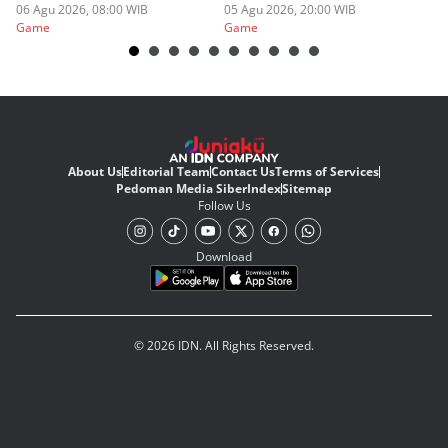
06 Agu 2026, 08:00 WIB
05 Agu 2026, 20:00 WIB
20
03
Game
Game
G
About Us
Editorial Team
Contact Us
Terms of Services
Pedoman Media Siber
Index
Sitemap
Follow Us
Download
© 2026 IDN. All Rights Reserved.