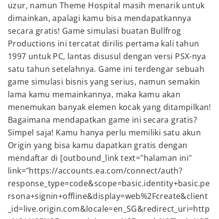
uzur, namun Theme Hospital masih menarik untuk
dimainkan, apalagi kamu bisa mendapatkannya
secara gratis! Game simulasi buatan Bullfrog
Productions ini tercatat dirilis pertama kali tahun
1997 untuk PC, lantas disusul dengan versi PSX-nya
satu tahun setelahnya. Game ini terdengar sebuah
game simulasi bisnis yang serius, namun semakin
lama kamu memainkannya, maka kamu akan
menemukan banyak elemen kocak yang ditampilkan!
Bagaimana mendapatkan game ini secara gratis?
Simpel saja! Kamu hanya perlu memiliki satu akun
Origin yang bisa kamu dapatkan gratis dengan
mendaftar di [outbound_link text="halaman ini"
link="https://accounts.ea.com/connect/auth?
response_type=code&scope=basic.identity+basic.pe
rsona+signin+offline&display=web%2Fcreate&client
_id=live.origin.com&locale=en_SG&redirect_uri=http