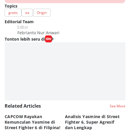
Topics
gratis
ea
Origin
Editorial Team
Editor
Febrianto Nur Anwari
Tonton lebih seru di
Related Articles
See More
CAPCOM Rayakan
Analisis Yasmine di Street
ra
Kemunculan Yasmine di
Fighter 6, Super Agresif
W
Street Fighter 6 di Filipina!
dan Lengkap
Ho