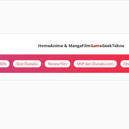
Home
Anime & Manga
Film
Game
Geek
Tekno
i IDN
Quiz Duniaku
Review Film
MVP dari Duniaku.com
On