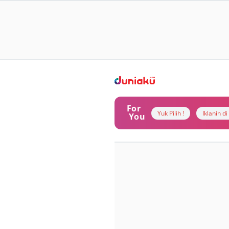
For
Yuk Pilih !
Iklanin d
You