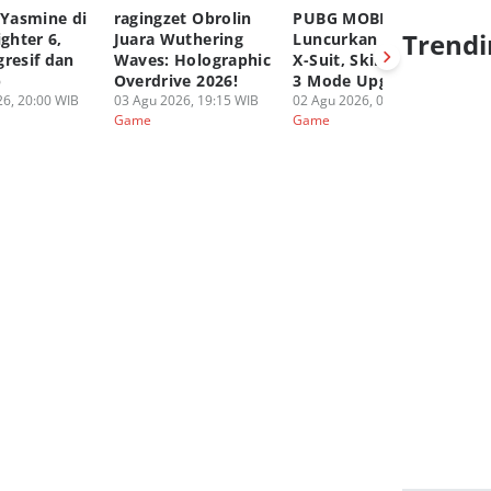
 Yasmine di
ragingzet Obrolin
PUBG MOBILE
Ge
Trendi
ighter 6,
Juara Wuthering
Luncurkan Druvaen
Ak
gresif dan
Waves: Holographic
X-Suit, Skin Dengan
Sn
p
Overdrive 2026!
3 Mode Upgradable!
Ag
6, 20:00 WIB
03 Agu 2026, 19:15 WIB
02 Agu 2026, 05:00 WIB
01
Game
Game
G