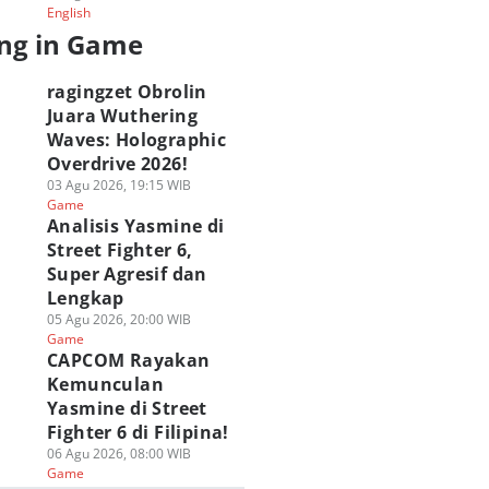
English
nshin Impact
PUBG MOBILE
Festival Roblox
ng in Game
hirnya Tiba di
Berkolaborasi
Online KWA
ezhnaya Pada 12
dengan Spider-Man
CARNAVAL 2026
ustus!
Brand New Day!
Hadirkan Hadiah 
ragingzet Obrolin
 Agu 2026, 05:00 WIB
31 Jul 2026, 17:00 WIB
100 Juta!
Juara Wuthering
ame
Game
31 Jul 2026, 13:00 WIB
Waves: Holographic
Game
Overdrive 2026!
03 Agu 2026, 19:15 WIB
Game
Analisis Yasmine di
Street Fighter 6,
Super Agresif dan
Lengkap
05 Agu 2026, 20:00 WIB
Game
CAPCOM Rayakan
Kemunculan
Yasmine di Street
Fighter 6 di Filipina!
06 Agu 2026, 08:00 WIB
Game