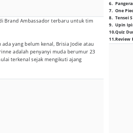
6
.
Pangera
7
.
One Pie
8
.
Tensei S
i Brand Ambassador terbaru untuk tim
9
.
Upin Ipi
10
.
Quiz Du
11
.
Review 
ada yang belum kenal, Brisia Jodie atau
urinne adalah penyanyi muda berumur 23
ulai terkenal sejak mengikuti ajang