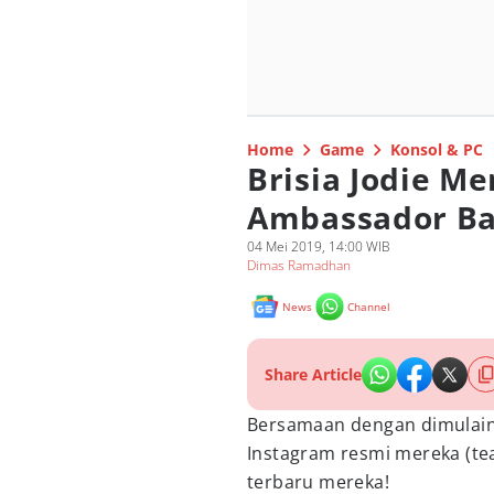
Home
Game
Konsol & PC
Brisia Jodie M
Ambassador Ba
04 Mei 2019, 14:00 WIB
Dimas Ramadhan
News
Channel
Share Article
Bersamaan dengan dimulain
Instagram resmi mereka (
terbaru mereka!