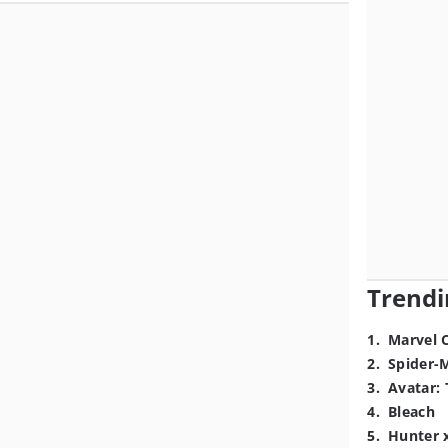
Trendi
1
.
Marvel 
2
.
Spider-
3
.
Avatar: 
4
.
Bleach
5
.
Hunter 