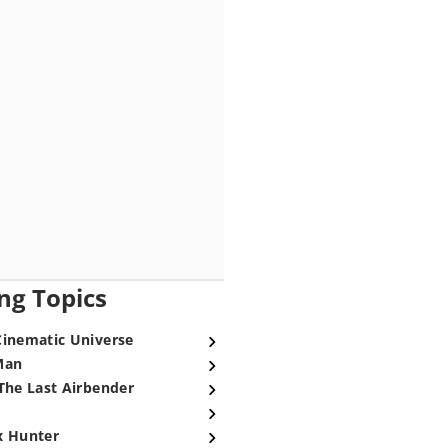
ng Topics
Cinematic Universe
Man
The Last Airbender
x Hunter