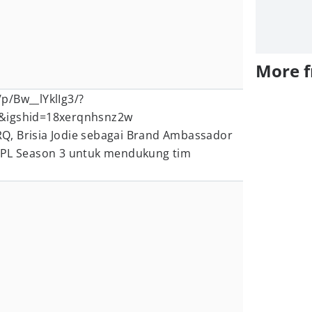
More 
p/Bw__lYklIg3/?
t&igshid=18xerqnhsnz2w
, Brisia Jodie sebagai Brand Ambassador
MPL Season 3 untuk mendukung tim