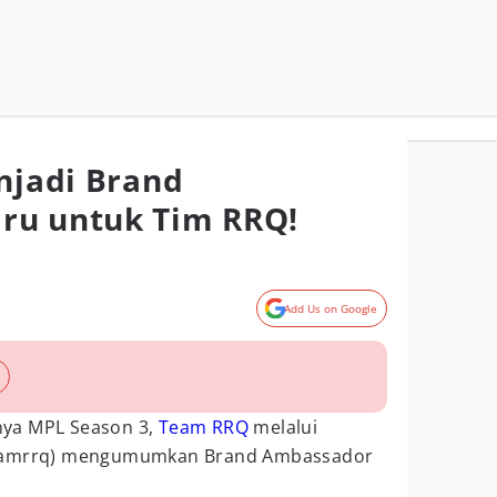
enjadi Brand
ru untuk Tim RRQ!
Add Us on Google
ya MPL Season 3,
Team RRQ
melalui
teamrrq) mengumumkan Brand Ambassador