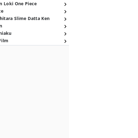
n Loki One Piece
ce
hitara Slime Datta Ken
n
niaku
Film