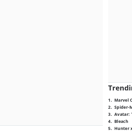
Trendi
1
.
Marvel 
2
.
Spider-
3
.
Avatar: 
4
.
Bleach
5
.
Hunter 