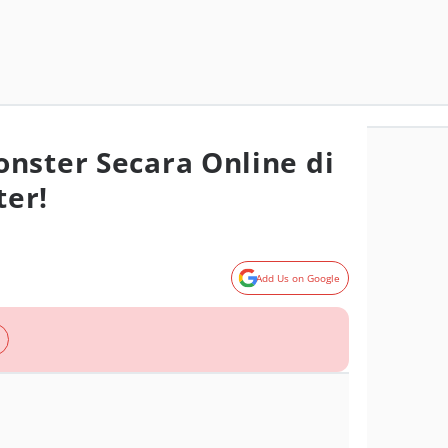
nster Secara Online di
er!
Add Us on Google