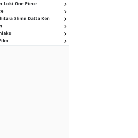
n Loki One Piece
ce
hitara Slime Datta Ken
n
niaku
Film