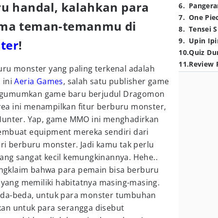
u handal, kalahkan para
6
.
Pangera
7
.
One Pie
ama teman-temanmu di
8
.
Tensei S
9
.
Upin Ipi
ter
!
10
.
Quiz Du
11
.
Review 
uru monster yang paling terkenal adalah
 ini
Aeria Games
, salah satu publisher game
ngumumkan game baru berjudul Dragomon
a ini menampilkan fitur berburu monster,
Hunter. Yap, game MMO ini menghadirkan
embuat equipment mereka sendiri dari
ri berburu monster. Jadi kamu tak perlu
ang sangat kecil kemungkinannya. Hehe..
gklaim bahwa para pemain bisa berburu
r yang memiliki habitatnya masing-masing.
eda-beda, untuk para monster tumbuhan
an untuk para serangga disebut