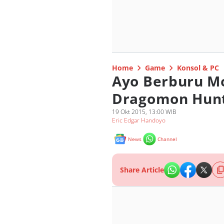
Home
Game
Konsol & PC
Ayo Berburu Mo
Dragomon Hunt
19 Okt 2015, 13:00 WIB
Eric Edgar Handoyo
News
Channel
Share Article