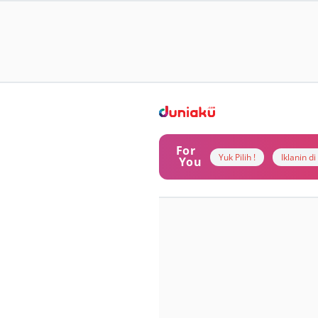
For
Yuk Pilih !
Iklanin d
You