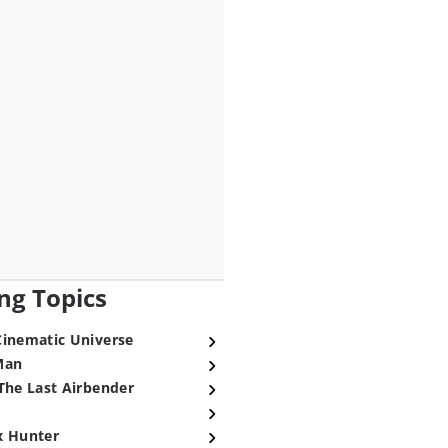
ng Topics
Cinematic Universe
Man
The Last Airbender
x Hunter