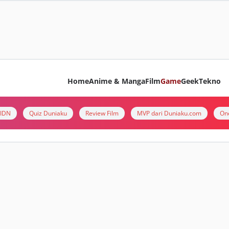
Home
Anime & Manga
Film
Game
Geek
Tekno
i IDN
Quiz Duniaku
Review Film
MVP dari Duniaku.com
On