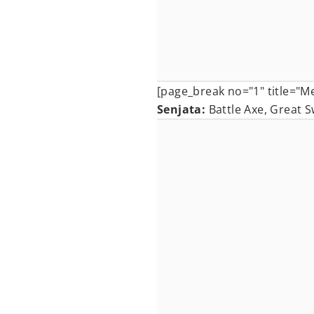
[page_break no="1" title="M
Senjata:
Battle Axe, Great 