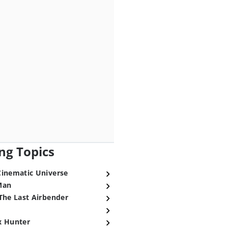
ng Topics
Cinematic Universe
Man
The Last Airbender
x Hunter