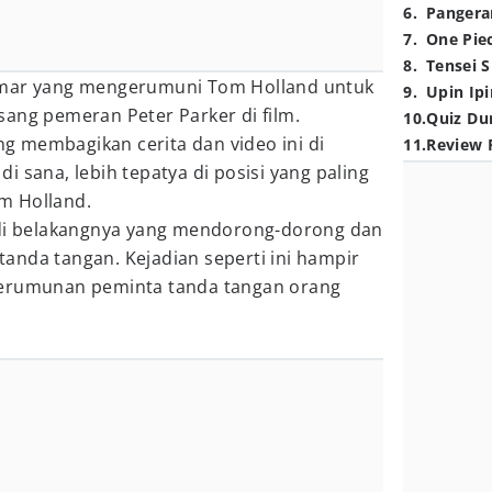
6
.
Pangera
7
.
One Pie
8
.
Tensei S
emar yang mengerumuni Tom Holland untuk
9
.
Upin Ipi
ang pemeran Peter Parker di film.
10
.
Quiz Du
 membagikan cerita dan video ini di
11
.
Review 
 sana, lebih tepatya di posisi yang paling
m Holland.
 di belakangnya yang mendorong-dorong dan
anda tangan. Kejadian seperti ini hampir
di kerumunan peminta tanda tangan orang