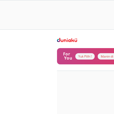
For
Yuk Pilih !
Iklanin d
You