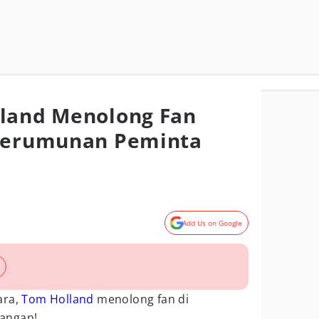
lland Menolong Fan
 Kerumunan Peminta
Add Us on Google
ara,
Tom Holland
menolong fan di
angan!