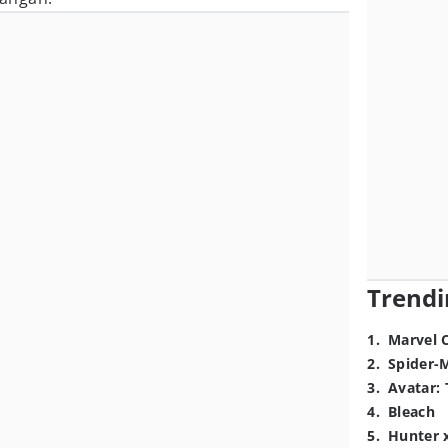
Trendi
1
.
Marvel 
2
.
Spider-
3
.
Avatar: 
4
.
Bleach
5
.
Hunter 