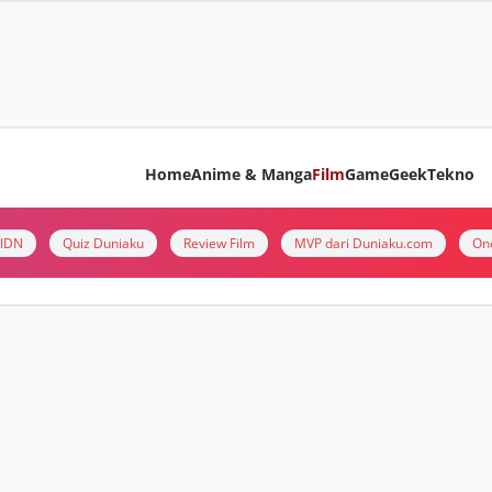
Home
Anime & Manga
Film
Game
Geek
Tekno
i IDN
Quiz Duniaku
Review Film
MVP dari Duniaku.com
On