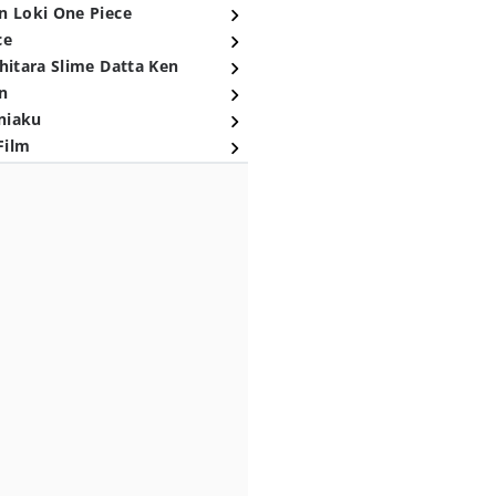
n Loki One Piece
ce
hitara Slime Datta Ken
n
niaku
Film