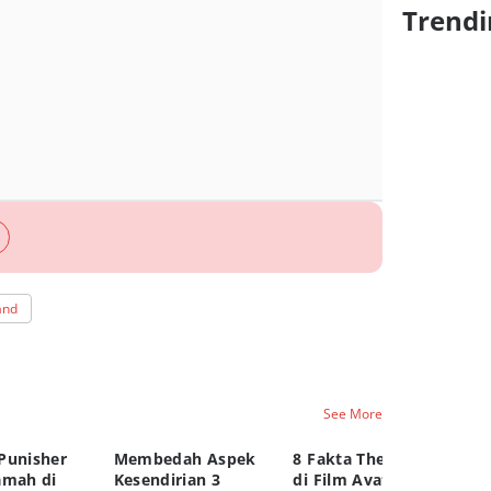
Trendi
and
See More
Punisher
Membedah Aspek
8 Fakta The Denied
Pe
amah di
Kesendirian 3
di Film Avatar Aang,
Ca