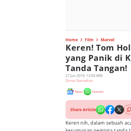
Home
Film
Marvel
Keren! Tom Ho
yang Panik di
Tanda Tangan!
27 Jun 2019, 13:00 WIB
Dimas Ramadhan
News
Channel
Share Article
Keren nih, dalam sebuah ac
kerumunan peminta tanda t