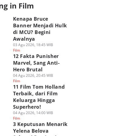
ng in Film
Kenapa Bruce
Banner Menjadi Hulk
di MCU? Begini
Awalnya
03 Agu 2026, 18:45 WIB
Film
12 Fakta Punisher
Marvel, Sang Anti-
Hero Brutal
04 Agu 2026, 20:45 WIB
Film
11 Film Tom Holland
Terbaik, dari Film
Keluarga Hingga
Superhero!
04 Agu 2026, 14:00 WIB
Film
3 Keputusan Menarik
rbedaan Menarik
5 Antagonis Film
Urutan 6 Aktor
Yelena Belova
ra Daredevil dan
Marvel yang
Spider-Man