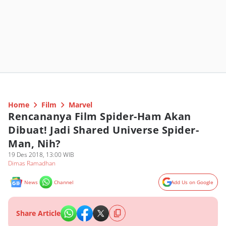
Home
Film
Marvel
Rencananya Film Spider-Ham Akan
Dibuat! Jadi Shared Universe Spider-
Man, Nih?
19 Des 2018, 13:00 WIB
Dimas Ramadhan
News
Channel
Add Us on Google
Share Article