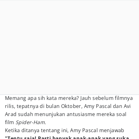
Memang apa sih kata mereka? Jauh sebelum filmnya
rilis, tepatnya di bulan Oktober, Amy Pascal dan Avi
Arad sudah menunjukan antusiasme mereka soal
film
Spider-Ham.
Ketika ditanya tentang ini, Amy Pascal menjawab
"Tentu saja! Pasti banyak anak-anak yang suka