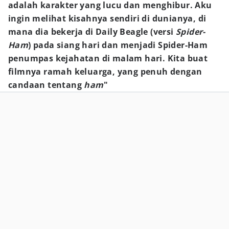
adalah karakter yang lucu dan menghibur. Aku
ingin melihat kisahnya sendiri di dunianya, di
mana dia bekerja di Daily Beagle (versi
Spider-
Ham
) pada siang hari dan menjadi Spider-Ham
penumpas kejahatan di malam hari. Kita buat
filmnya ramah keluarga, yang penuh dengan
candaan tentang
ham
"