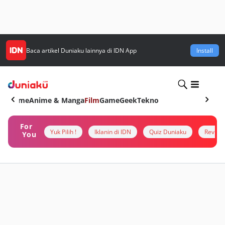
Baca artikel
Duniaku
lainnya di IDN App
Install
Home
Anime & Manga
Film
Game
Geek
Tekno
For
Yuk Pilih !
Iklanin di IDN
Quiz Duniaku
Review
You