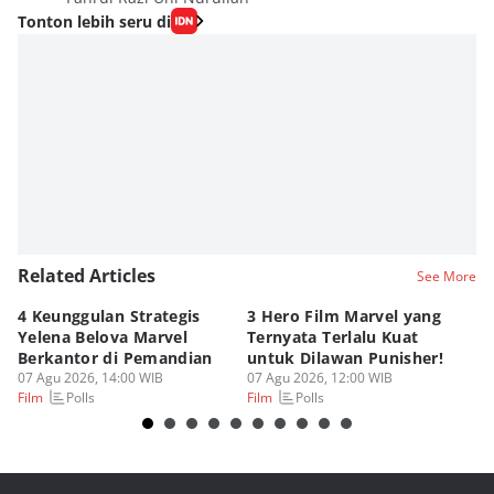
Tonton lebih seru di
Related Articles
See More
4 Keunggulan Strategis
3 Hero Film Marvel yang
Ul
Yelena Belova Marvel
Ternyata Terlalu Kuat
Ki
Berkantor di Pemandian
untuk Dilawan Punisher!
Me
07 Agu 2026, 14:00 WIB
07 Agu 2026, 12:00 WIB
07
Polls
Polls
Film
Film
Fi