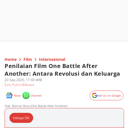
Home
Film
Internasional
Penilaian Film One Battle After
Another: Antara Revolusi dan Keluarga
20 Sep 2025, 11:00 WIB
Estu Putro Wibowo
News
Channel
Add Us on Google
Dok. Warner Bros (One Battle After Another)
Intinya Sih