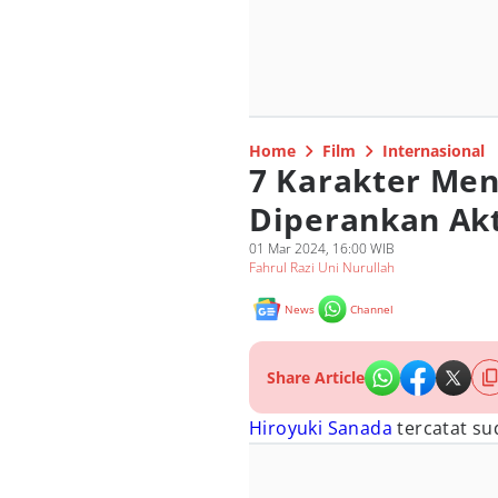
Home
Film
Internasional
7 Karakter Men
Diperankan Akt
01 Mar 2024, 16:00 WIB
Fahrul Razi Uni Nurullah
News
Channel
Share Article
Hiroyuki Sanada
tercatat su