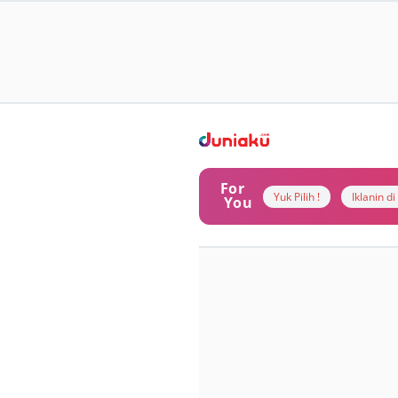
For
Yuk Pilih !
Iklanin d
You