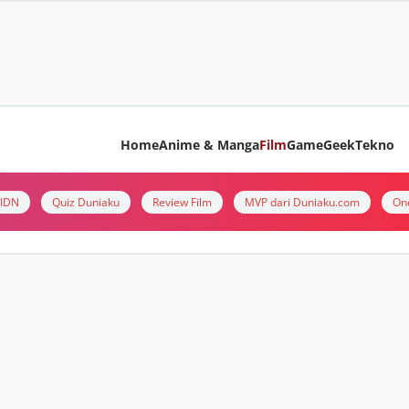
Home
Anime & Manga
Film
Game
Geek
Tekno
i IDN
Quiz Duniaku
Review Film
MVP dari Duniaku.com
On