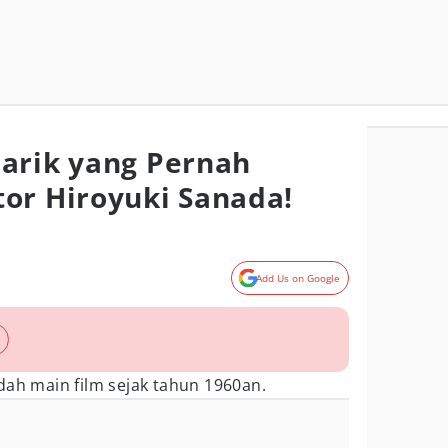
arik yang Pernah
or Hiroyuki Sanada!
Add Us on Google
dah main film sejak tahun 1960an.