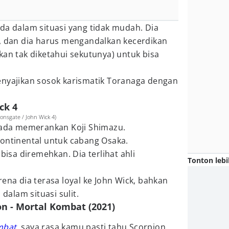
ada dalam situasi yang tidak mudah. Dia
k, dan dia harus mengandalkan kecerdikan
kan tak diketahui sekutunya) untuk bisa
enyajikan sosok karismatik Toranaga dengan
ck 4
nsgate / John Wick 4)
nada memerankan Koji Shimazu.
Continental untuk cabang Osaka.
sa diremehkan. Dia terlihat ahli
Tonton lebi
rena dia terasa loyal ke John Wick, bahkan
 dalam situasi sulit.
on - Mortal Kombat (2021)
mbat
, saya rasa kamu pasti tahu Scorpion.