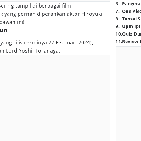
6
.
Pangera
ering tampil di berbagai film.
7
.
One Pie
ik yang pernah diperankan aktor Hiroyuki
8
.
Tensei S
bawah ini!
9
.
Upin Ipi
gun
10
.
Quiz Du
11
.
Review 
(yang rilis resminya 27 Februari 2024),
n Lord Yoshii Toranaga.