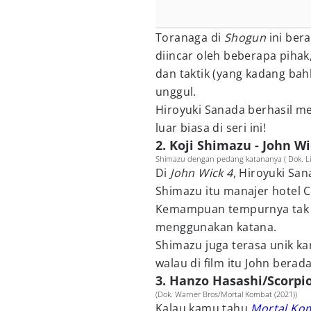
Toranaga di
Shogun
ini ber
diincar oleh beberapa piha
dan taktik (yang kadang bah
unggul.
Hiroyuki Sanada berhasil m
luar biasa di seri ini!
2. Koji Shimazu - John Wi
Shimazu dengan pedang katananya ( Dok. Lio
Di
John Wick 4
, Hiroyuki Sa
Shimazu itu manajer hotel 
Kemampuan tempurnya tak bi
menggunakan katana.
Shimazu juga terasa unik ka
walau di film itu John berada
3. Hanzo Hasashi/Scorpi
(Dok. Warner Bros/Mortal Kombat (2021))
Kalau kamu tahu
Mortal Ko