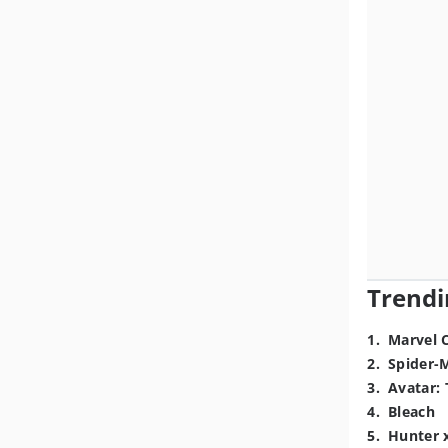
Trendi
1
.
Marvel 
2
.
Spider-
3
.
Avatar: 
4
.
Bleach
5
.
Hunter 