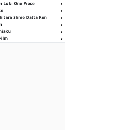
n Loki One Piece
ce
hitara Slime Datta Ken
n
niaku
Film