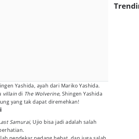
Trendi
hingen Yashida, ayah dari Mariko Yashida.
tu
villain
di
The Wolverine
, Shingen Yashida
ung yang tak dapat diremehkan!
i
Last Samurai,
Ujio bisa jadi adalah salah
perhatian.
lah pendekar pedang hebat, dan juga salah