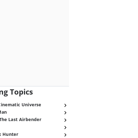
ng Topics
Cinematic Universe
Man
The Last Airbender
x Hunter