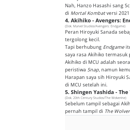
Nah, Hanzo Hasashi sang Sc
di
Mortal Kombat
versi 2021
4. Akihiko - Avengers: 
(Dok. Marvel Studios/Avengers: Endgame)
Peran Hiroyuki Sanada sebag
tergolong kecil.
Tapi berhubung
Endgame
i
saya rasa Akihiko termasuk 
Akihiko di MCU adalah seora
peristiwa
Snap,
namun kemud
Harapan saya sih Hiroyuki S
di MCU setelah ini.
5. Shingen Yashida - The
(Dok. 20th Century Studios/The Wolverine)
Sebelum tampil sebagai Akih
pernah tampil di
The Wolver