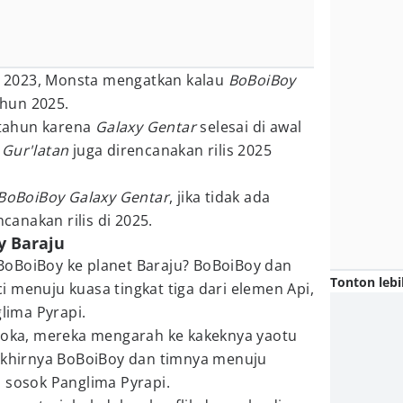
 2023, Monsta mengatkan kalau
BoBoiBoy
tahun 2025.
tahun karena
Galaxy Gentar
selesai di awal
 Gur'latan
juga direncanakan rilis 2025
BoBoiBoy Galaxy Gentar
, jika tidak ada
anakan rilis di 2025.
y Baraju
oBoiBoy ke planet Baraju? BoBoiBoy dan
Tonton lebi
 menuju kuasa tingkat tiga dari elemen Api,
ima Pyrapi.
aroka, mereka mengarah ke kakeknya yaotu
.Akhirnya BoBoiBoy dan timnya menuju
 sosok Panglima Pyrapi.