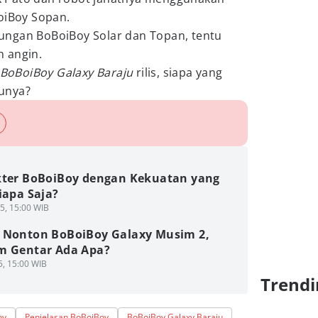
oiBoy Sopan.
ungan BoBoiBoy Solar dan Topan, tentu
n angin.
BoBoiBoy Galaxy Baraju
rilis, siapa yang
unya?
kter BoBoiBoy dengan Kekuatan yang
iapa Saja?
5, 15:00 WIB
 Nonton BoBoiBoy Galaxy Musim 2,
m Gentar Ada Apa?
5, 15:00 WIB
Trendi
oy
Penjelasan BoBoiBoy
BoBoiBoy Galaxy Baraju