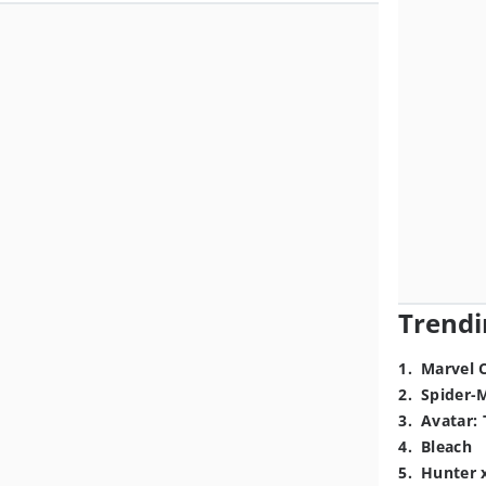
Trendi
1
.
Marvel 
2
.
Spider-
3
.
Avatar: 
4
.
Bleach
5
.
Hunter 