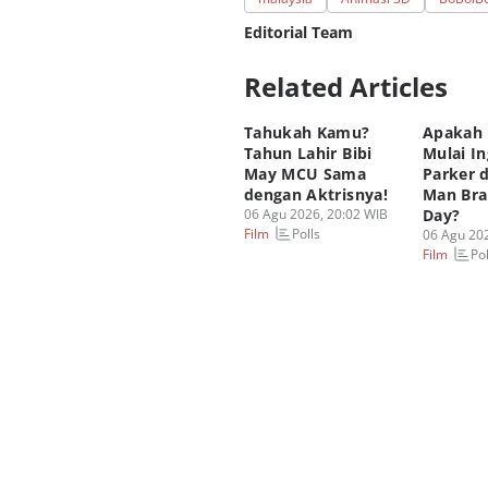
Editorial Team
Related Articles
Editor
Fahrul Razi Uni Nurullah
Tahukah Kamu?
Apakah 
Editor
Tahun Lahir Bibi
Mulai In
Dimas Ramadhan
May MCU Sama
Parker d
dengan Aktrisnya!
Man Br
06 Agu 2026, 20:02 WIB
Day?
Polls
Film
06 Agu 202
Pol
Film