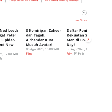
See More
Ned Leeds
8 Kemiripan Zaheer
Daftar Peningkatan
Ke
gat Peter
dan Tagah,
Kekuatan Spider-
Le
i Spider-
Airbender Kuat
Man di Brand New
Sp
and New
Musuh Avatar!
Day!
Ne
06 Agu 2026, 16:00 WIB
06 Agu 2026, 13:00 WIB
Te
Polls
Film
Film
6, 17:00 WIB
06
ls
Fi