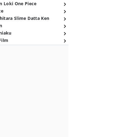
n Loki One Piece
ce
hitara Slime Datta Ken
n
niaku
Film