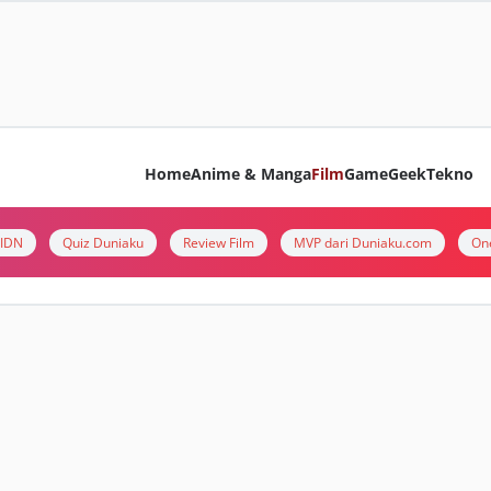
Home
Anime & Manga
Film
Game
Geek
Tekno
i IDN
Quiz Duniaku
Review Film
MVP dari Duniaku.com
On