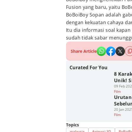
Fusion yang baru, yaitu BoB
BoBoiBoy Sopan adalah gab
dengan kekuatan cahaya da
Itu dia informasi soal kapan
sudah tidak sabar menungg
Share Article
Curated For You
8 Kara
Unik! S
09 Feb 202
Film
Urutan
Sebelu
20 Jan 202
Film
Topics
malaysia
Animasi 3D
BoBoiB