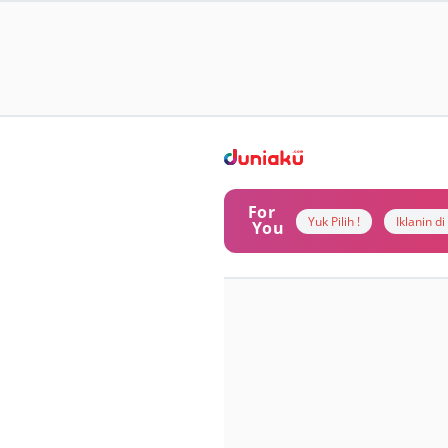
For
Yuk Pilih !
Iklanin d
You