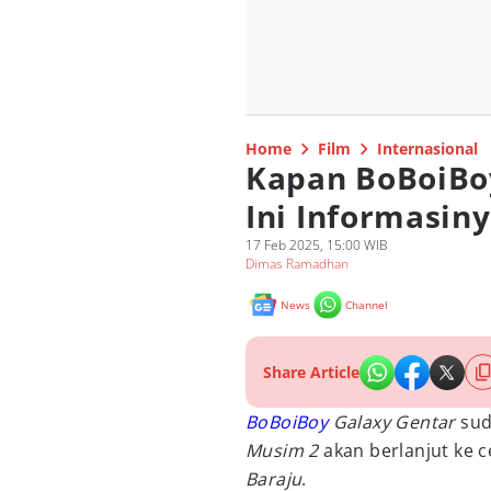
Home
Film
Internasional
Kapan BoBoiBoy
Ini Informasin
17 Feb 2025, 15:00 WIB
Dimas Ramadhan
News
Channel
Share Article
BoBoiBoy
Galaxy Gentar
sud
Musim 2
akan berlanjut ke c
Baraju
.