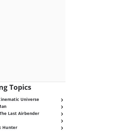
ng Topics
Cinematic Universe
Man
The Last Airbender
x Hunter