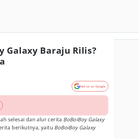
 Galaxy Baraju Rilis?
ya
Add Us on Google
ah selesai dan alur cerita
BoBoiBoy Galaxy
erita berikutnya, yaitu
BoBoiBoy Galaxy