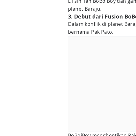
Di sini lah BoBoiBoy dan ga
planet Baraju.
3. Debut dari Fusion BoB
Dalam konflik di planet Ba
bernama Pak Pato.
BoBoiBoy menghentikan Pak