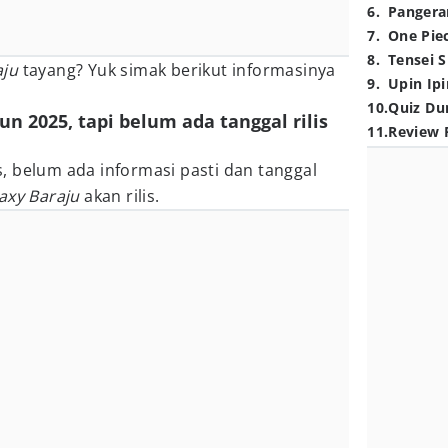
6
.
Pangera
7
.
One Pie
8
.
Tensei S
aju
tayang? Yuk simak berikut informasinya
9
.
Upin Ipi
10
.
Quiz Du
un 2025, tapi belum ada tanggal rilis
11
.
Review 
lis, belum ada informasi pasti dan tanggal
axy Baraju
akan rilis.