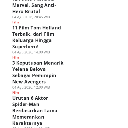
Marvel, Sang Anti-
Hero Brutal
04 Agu 2026, 20:45 WIB
Film
11 Film Tom Holland
Terbaik, dari Film
napa Punisher
Membedah Aspek
8 Fakta The Denie
Keluarga Hingga
bih Ramah di
Kesendirian 3
di Film Avatar Aan
ider-Man: Brand
Karakter Penting di
Kelompok Pembur
Superhero!
w Day? Ini
Spider-Man BND
Tongkat Sonam
04 Agu 2026, 14:00 WIB
orinya
06 Agu 2026, 10:00 WIB
05 Agu 2026, 17:00 WIB
Film
Polls
Film
Film
 Agu 2026, 12:00 WIB
3 Keputusan Menarik
lm
Yelena Belova
Sebagai Pemimpin
New Avengers
04 Agu 2026, 12:00 WIB
Film
Urutan 6 Aktor
Spider-Man
Berdasarkan Lama
Memerankan
Karakternya