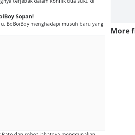
ngnya terjebak dalam konflik dua suku di
oiBoy Sopan!
raju, BoBoiBoy menghadapi musuh baru yang
More 
 Pato dan robot jahatnya menggunakan