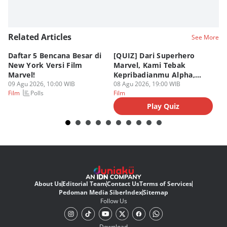
Related Articles
See More
Daftar 5 Bencana Besar di
[QUIZ] Dari Superhero
4 
New York Versi Film
Marvel, Kami Tebak
Di
Marvel!
Kepribadianmu Alpha,
S
09 Agu 2026, 10:00 WIB
Beta, atau Omega
08 Agu 2026, 19:00 WIB
D
08
Polls
Film
Film
Fi
Play Quiz
About Us
Editorial Team
Contact Us
Terms of Services
Pedoman Media Siber
Index
Sitemap
Follow Us
Download