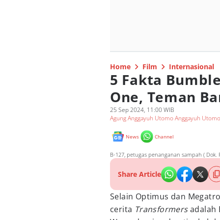
Home
Film
Internasional
5 Fakta Bumble
One, Teman Ba
25 Sep 2024, 11:00 WIB
Agung Anggayuh Utomo Anggayuh Utom
News
Channel
B-127, petugas penanganan sampah ( Dok. P
Share Article
Selain Optimus dan Megatro
cerita
Transformers
adalah