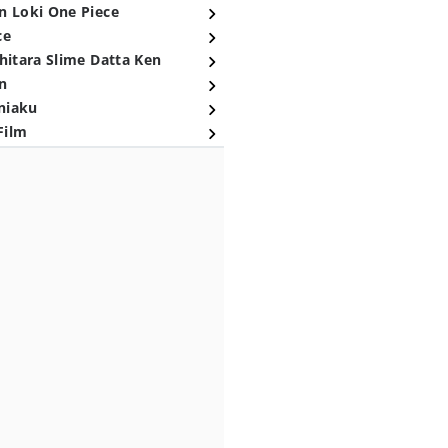
n Loki One Piece
ce
hitara Slime Datta Ken
n
niaku
Film