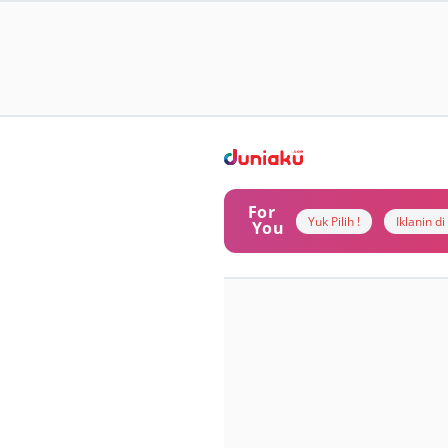
For
Yuk Pilih !
Iklanin d
You