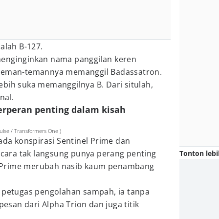
alah B-127.
menginginkan nama panggilan keren
 teman-temannya memanggil Badassatron.
bih suka memanggilnya B. Dari situlah,
nal.
berperan penting dalam kisah
ulse / Transformers One )
pada konspirasi Sentinel Prime dan
ara tak langsung punya perang penting
Tonton lebi
 Prime merubah nasib kaum penambang
i petugas pengolahan sampah, ia tanpa
san dari Alpha Trion dan juga titik