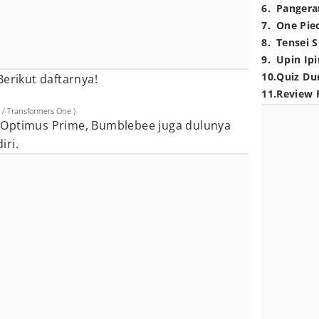
6
.
Pangera
7
.
One Pie
8
.
Tensei S
9
.
Upin Ipi
10
.
Quiz Du
Berikut daftarnya!
11
.
Review 
 / Transformers One )
 Optimus Prime, Bumblebee juga dulunya
iri.