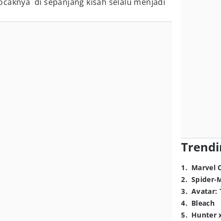
ocaknya di sepanjang kisah selalu menjadi
Trendi
1
.
Marvel 
2
.
Spider-
3
.
Avatar: 
4
.
Bleach
5
.
Hunter 