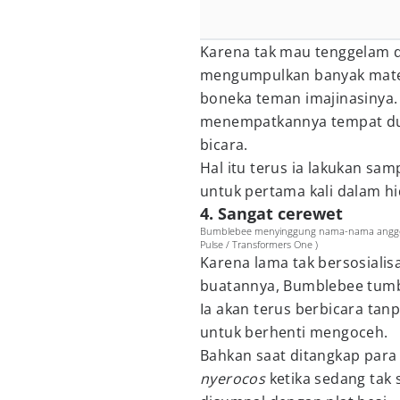
Karena tak mau tenggelam 
mengumpulkan banyak materi
boneka teman imajinasinya. 
menempatkannya tempat du
bicara.
Hal itu terus ia lakukan s
untuk pertama kali dalam h
4. Sangat cerewet
Bumblebee menyinggung nama-nama anggota
Pulse / Transformers One )
Karena lama tak bersosiali
buatannya, Bumblebee tumbu
Ia akan terus berbicara tan
untuk berhenti mengoceh.
Bahkan saat ditangkap para
nyerocos
ketika sedang tak