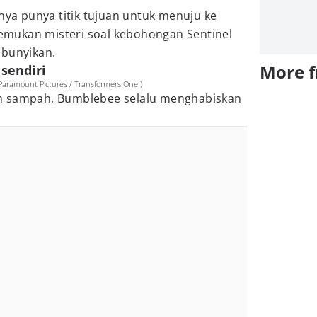
nnya punya titik tujuan untuk menuju ke
mukan misteri soal kebohongan Sentinel
mbunyikan.
More 
sendiri
aramount Pictures / Transformers One )
n sampah, Bumblebee selalu menghabiskan