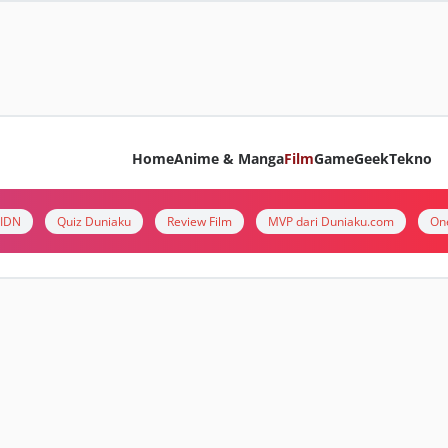
Home
Anime & Manga
Film
Game
Geek
Tekno
i IDN
Quiz Duniaku
Review Film
MVP dari Duniaku.com
On