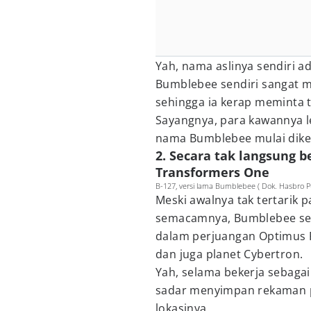
Yah, nama aslinya sendiri ad
Bumblebee sendiri sangat 
sehingga ia kerap meminta
Sayangnya, para kawannya le
nama Bumblebee mulai dike
2. Secara tak langsung 
Transformers One
B-127, versi lama Bumblebee ( Dok. Hasbro P
Meski awalnya tak tertarik 
semacamnya, Bumblebee sec
dalam perjuangan Optimus
dan juga planet Cybertron.
Yah, selama bekerja sebaga
sadar menyimpan rekaman pe
lokasinya.