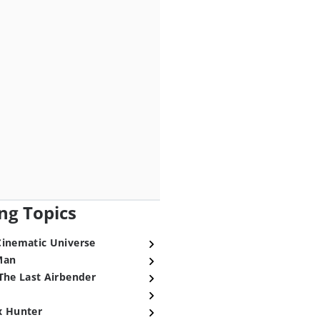
ng Topics
Cinematic Universe
Man
The Last Airbender
x Hunter