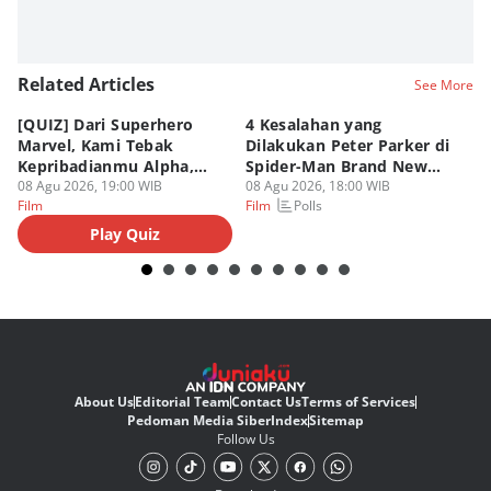
Related Articles
See More
[QUIZ] Dari Superhero
4 Kesalahan yang
4 
Marvel, Kami Tebak
Dilakukan Peter Parker di
Fa
Kepribadianmu Alpha,
Spider-Man Brand New
A
Beta, atau Omega
08 Agu 2026, 19:00 WIB
Day
08 Agu 2026, 18:00 WIB
08
Polls
Film
Film
Fi
Play Quiz
About Us
Editorial Team
Contact Us
Terms of Services
Pedoman Media Siber
Index
Sitemap
Follow Us