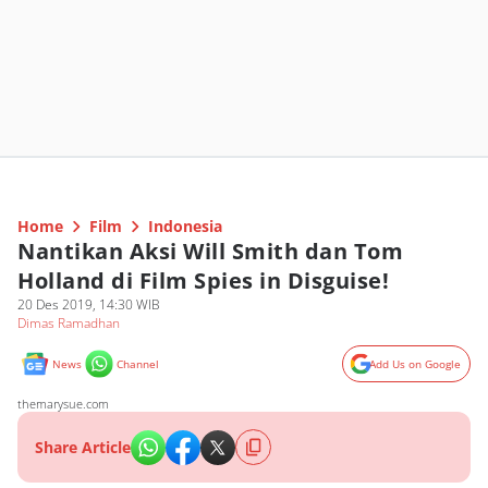
Home
Film
Indonesia
Nantikan Aksi Will Smith dan Tom
Holland di Film Spies in Disguise!
20 Des 2019, 14:30 WIB
Dimas Ramadhan
News
Channel
Add Us on Google
themarysue.com
Share Article