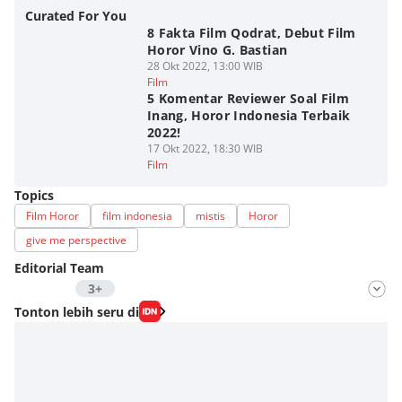
Curated For You
8 Fakta Film Qodrat, Debut Film
Horor Vino G. Bastian
28 Okt 2022, 13:00 WIB
Film
5 Komentar Reviewer Soal Film
Inang, Horor Indonesia Terbaik
2022!
17 Okt 2022, 18:30 WIB
Film
Topics
Film Horor
film indonesia
mistis
Horor
give me perspective
Editorial Team
3+
Editor
Tonton lebih seru di
Nadia Agatha Pramesthi
Editor
Zihan Berliana Ram Ghani