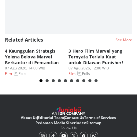
Editor
Fahreza Murnanda
Related Articles
See More
4 Keunggulan Strategis
3 Hero Film Marvel yang
Ul
Yelena Belova Marvel
Ternyata Terlalu Kuat
Ki
Berkantor di Pemandian
untuk Dilawan Punisher!
Me
07 Agu 2026, 14:00 WIB
07 Agu 2026, 12:00 WIB
07
Polls
Polls
Film
Film
Fi
About Us
Editorial Team
Contact Us
Terms of Services
Pedoman Media Siber
Index
Sitemap
Follow Us