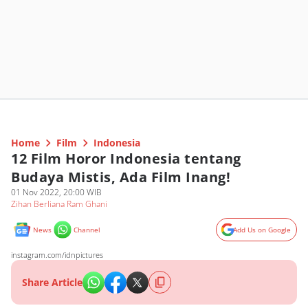
Home
Film
Indonesia
12 Film Horor Indonesia tentang
Budaya Mistis, Ada Film Inang!
01 Nov 2022, 20:00 WIB
Zihan Berliana Ram Ghani
News
Channel
Add Us on Google
instagram.com/idnpictures
Share Article