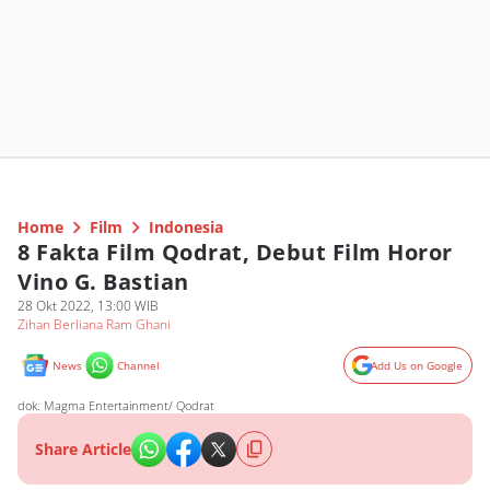
Home
Film
Indonesia
8 Fakta Film Qodrat, Debut Film Horor
Vino G. Bastian
28 Okt 2022, 13:00 WIB
Zihan Berliana Ram Ghani
News
Channel
Add Us on Google
dok. Magma Entertainment/ Qodrat
Share Article