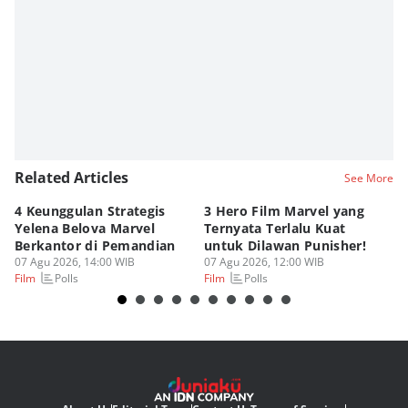
Editor
Nadia Agatha Pramesthi
Editor
Zihan Berliana Ram Ghani
Related Articles
See More
4 Keunggulan Strategis
3 Hero Film Marvel yang
Ul
Yelena Belova Marvel
Ternyata Terlalu Kuat
Ki
Berkantor di Pemandian
untuk Dilawan Punisher!
Me
07 Agu 2026, 14:00 WIB
07 Agu 2026, 12:00 WIB
07
Polls
Polls
Film
Film
Fi