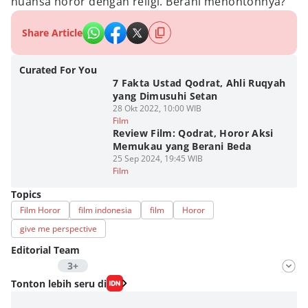
nuansa horor dengan religi. Berani menontonnya?
Share Article
Curated For You
7 Fakta Ustad Qodrat, Ahli Ruqyah
yang Dimusuhi Setan
28 Okt 2022, 10:00 WIB
Film
Review Film: Qodrat, Horor Aksi
Memukau yang Berani Beda
25 Sep 2024, 19:45 WIB
Film
Topics
Film Horor
film indonesia
film
Horor
give me perspective
Editorial Team
3+
Editor
Tonton lebih seru di
Fahrul Razi Uni Nurullah