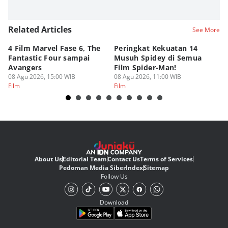
Related Articles
See More
4 Film Marvel Fase 6, The
Peringkat Kekuatan 14
6
Fantastic Four sampai
Musuh Spidey di Semua
ya
Avangers
Film Spider-Man!
Ku
08 Agu 2026, 15:00 WIB
08 Agu 2026, 11:00 WIB
08
Film
Film
Fi
About Us
Editorial Team
Contact Us
Terms of Services
Pedoman Media Siber
Index
Sitemap
Follow Us
Download