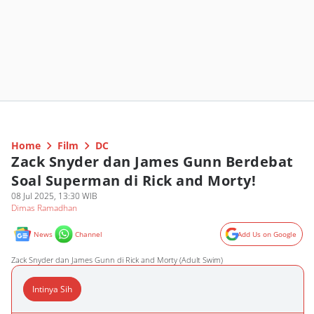
Home
Film
DC
Zack Snyder dan James Gunn Berdebat
Soal Superman di Rick and Morty!
08 Jul 2025, 13:30 WIB
Dimas Ramadhan
News
Channel
Add Us on Google
Zack Snyder dan James Gunn di Rick and Morty (Adult Swim)
Intinya Sih