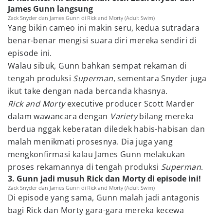
James Gunn langsung
Zack Snyder dan James Gunn di Rick and Morty (Adult Swim)
Yang bikin cameo ini makin seru, kedua sutradara
benar-benar mengisi suara diri mereka sendiri di
episode ini.
Walau sibuk, Gunn bahkan sempat rekaman di
tengah produksi
Superman
, sementara Snyder juga
ikut take dengan nada bercanda khasnya.
Rick and Morty
executive producer Scott Marder
dalam wawancara dengan
Variety
bilang mereka
berdua nggak keberatan diledek habis-habisan dan
malah menikmati prosesnya. Dia juga yang
mengkonfirmasi kalau James Gunn melakukan
proses rekamannya di tengah produksi
Superman
.
3. Gunn jadi musuh Rick dan Morty di episode ini!
Zack Snyder dan James Gunn di Rick and Morty (Adult Swim)
Di episode yang sama, Gunn malah jadi antagonis
bagi Rick dan Morty gara-gara mereka kecewa