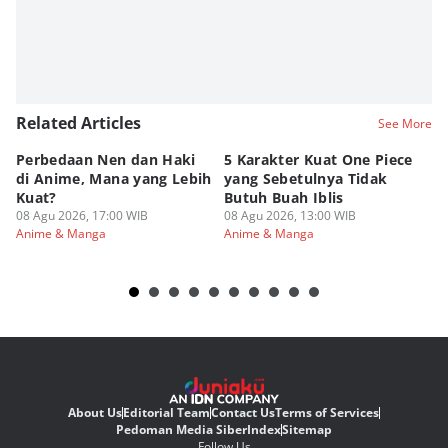
Eddy Rusmanto
Related Articles
See More
Perbedaan Nen dan Haki
5 Karakter Kuat One Piece
10
di Anime, Mana yang Lebih
yang Sebetulnya Tidak
Ib
Kuat?
Butuh Buah Iblis
R
08 Agu 2026, 17:00 WIB
08 Agu 2026, 13:00 WIB
08
Anime & Manga
Anime & Manga
An
About Us
Editorial Team
Contact Us
Terms of Services
Pedoman Media Siber
Index
Sitemap
Follow Us