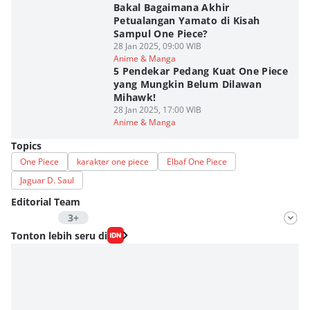
Bakal Bagaimana Akhir
Petualangan Yamato di Kisah
Sampul One Piece?
28 Jan 2025, 09:00 WIB
Anime & Manga
5 Pendekar Pedang Kuat One Piece
yang Mungkin Belum Dilawan
Mihawk!
28 Jan 2025, 17:00 WIB
Anime & Manga
Topics
One Piece
karakter one piece
Elbaf One Piece
Jaguar D. Saul
Editorial Team
3+
Editor
Tonton lebih seru di
Fahrul Razi Uni Nurullah
Editor
Fudo Cah Wanpis
Editor