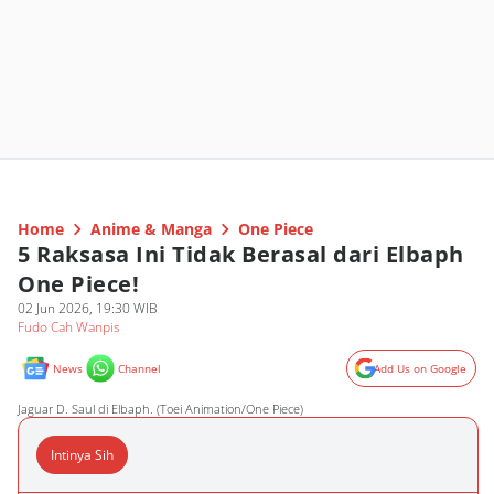
Home
Anime & Manga
One Piece
5 Raksasa Ini Tidak Berasal dari Elbaph
One Piece!
02 Jun 2026, 19:30 WIB
Fudo Cah Wanpis
News
Channel
Add Us on Google
Jaguar D. Saul di Elbaph. (Toei Animation/One Piece)
Intinya Sih