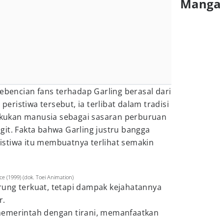
Mang
kebencian fans terhadap Garling berasal dari
 peristiwa tersebut, ia terlibat dalam tradisi
ukan manusia sebagai sasaran perburuan
it. Fakta bahwa Garling justru bangga
stiwa itu membuatnya terlihat semakin
e (1999) (dok. Toei Animation)
ung terkuat, tetapi dampak kejahatannya
r.
memerintah dengan tirani, memanfaatkan