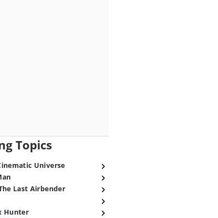
ng Topics
Cinematic Universe
Man
The Last Airbender
x Hunter