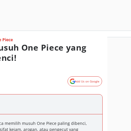
 Piece
Musuh One Piece yang
nci!
Add Us on Google
ca memilih musuh One Piece paling dibenci,
sifat kejam, arogan, atau pengecut yang