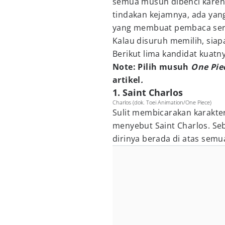
semua musuh dibenci karena
tindakan kejamnya, ada yang
yang membuat pembaca serta
Kalau disuruh memilih, si
Berikut lima kandidat kuatny
Note: Pilih musuh
One Pie
artikel
.
1. Saint Charlos
Charlos (dok. Toei Animation/One Piece)
Sulit membicarakan karakter
menyebut Saint Charlos. Se
dirinya berada di atas semu