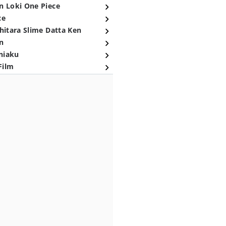
n Loki One Piece
ce
hitara Slime Datta Ken
n
niaku
Film