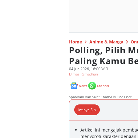
Home
Anime & Manga
One
Polling, Pilih 
Paling Kamu Be
04 Jun 2026, 16:00 WIB
Dimas Ramadhan
News
Channel
Spandam dan Saint Charlos di One Piece
Intinya Sih
Artikel ini mengajak pemba
menyoroti karakter dengan 