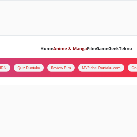
Home
Anime & Manga
Film
Game
Geek
Tekno
i IDN
Quiz Duniaku
Review Film
MVP dari Duniaku.com
On