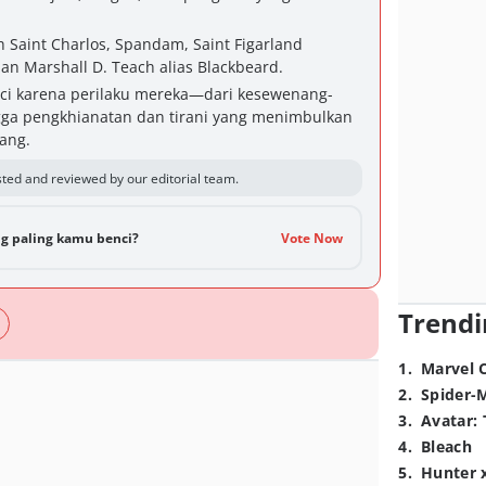
 Saint Charlos, Spandam, Saint Figarland
an Marshall D. Teach alias Blackbeard.
ci karena perilaku mereka—dari kesewenang-
ga pengkhianatan dan tirani yang menimbulkan
ang.
ted and reviewed by our editorial team.
g paling kamu benci?
Vote Now
Trendi
1
.
Marvel 
2
.
Spider-
3
.
Avatar: 
4
.
Bleach
5
.
Hunter 