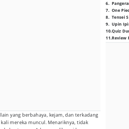
6
.
Pangera
7
.
One Pie
8
.
Tensei S
9
.
Upin Ipi
10
.
Quiz Du
11
.
Review 
llain yang berbahaya, kejam, dan terkadang
kali mereka muncul. Menariknya, tidak