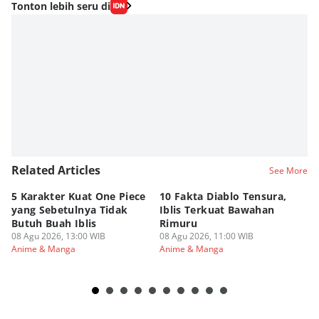
Tonton lebih seru di
Related Articles
See More
5 Karakter Kuat One Piece
10 Fakta Diablo Tensura,
Be
yang Sebetulnya Tidak
Iblis Terkuat Bawahan
An
Butuh Buah Iblis
Rimuru
Ar
08 Agu 2026, 13:00 WIB
08 Agu 2026, 11:00 WIB
08
Anime & Manga
Anime & Manga
An