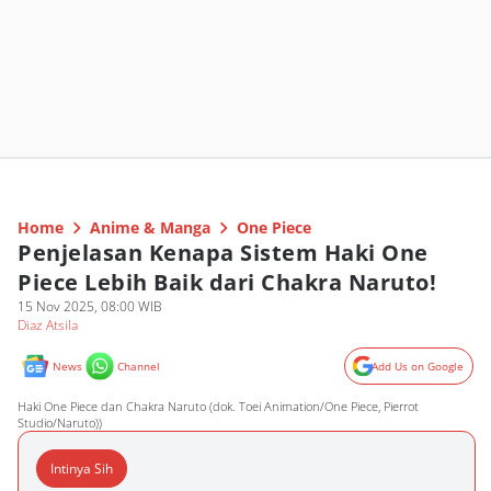
Home
Anime & Manga
One Piece
Penjelasan Kenapa Sistem Haki One
Piece Lebih Baik dari Chakra Naruto!
15 Nov 2025, 08:00 WIB
Diaz Atsila
News
Channel
Add Us on Google
Haki One Piece dan Chakra Naruto (dok. Toei Animation/One Piece, Pierrot
Studio/Naruto))
Intinya Sih