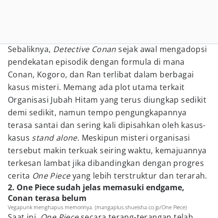
Sebaliknya,
Detective Conan
sejak awal mengadopsi
pendekatan episodik dengan formula di mana
Conan, Kogoro, dan Ran terlibat dalam berbagai
kasus misteri. Memang ada plot utama terkait
Organisasi Jubah Hitam yang terus diungkap sedikit
demi sedikit, namun tempo pengungkapannya
terasa santai dan sering kali dipisahkan oleh kasus-
kasus
stand alone
. Meskipun misteri organisasi
tersebut makin terkuak seiring waktu, kemajuannya
terkesan lambat jika dibandingkan dengan progres
cerita
One Piece
yang lebih terstruktur dan terarah.
2. One Piece sudah jelas memasuki endgame,
Conan terasa belum
Vegapunk menghapus memorinya. (mangaplus.shueisha.co.jp/One Piece)
Saat ini,
One Piece
secara terang-terangan telah