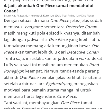
4. Jadi, akankah One Piece tamat mendahului
Conan?
Straw Hat Pirates dan kelompok Kurohige. (Dok. Toei Animation/One Piece)
Dengan situasi di mana
One Piece
jelas-jelas sudah
memasuki
endgame
sementara
Detective Conan
masih mengikuti pola episodik khasnya, ditambah
lagi dengan jadwal rilis
One Piece
yang lebih rutin,
tampaknya memang ada kemungkinan besar
One
Piece
akan tamat lebih dulu dari
Detective Conan
.
Tentu saja, ini tidak akan terjadi dalam waktu dekat.
Luffy saja saat ini masih belum menemukan
Road
Poneglyph
keempat. Namun, tanda-tanda perang
akhir di
One Piece
semakin jelas terlihat, terutama
setelah akhir dari arc
Egghead
yang menegaskan
motivasi para pemain utama manga ini untuk
memburu harta legendaris
One Piece
.
Tapi saat ini, membayangkan
One Piece
tamat