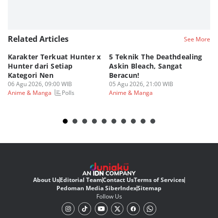
Related Articles
See More
Karakter Terkuat Hunter x
5 Teknik The Deathdealing
6 
Hunter dari Setiap
Askin Bleach, Sangat
Di
Kategori Nen
Beracun!
Ic
06 Agu 2026, 09:00 WIB
05 Agu 2026, 21:00 WIB
05
Polls
Anime & Manga
Anime & Manga
An
About Us
Editorial Team
Contact Us
Terms of Services
Pedoman Media Siber
Index
Sitemap
Follow Us