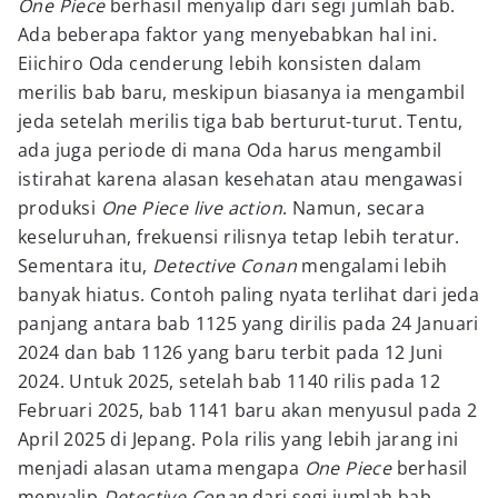
One Piece
berhasil menyalip dari segi jumlah bab.
Ada beberapa faktor yang menyebabkan hal ini.
Eiichiro Oda cenderung lebih konsisten dalam
merilis bab baru, meskipun biasanya ia mengambil
jeda setelah merilis tiga bab berturut-turut. Tentu,
ada juga periode di mana Oda harus mengambil
istirahat karena alasan kesehatan atau mengawasi
produksi
One Piece
live action
. Namun, secara
keseluruhan, frekuensi rilisnya tetap lebih teratur.
Sementara itu,
Detective Conan
mengalami lebih
banyak hiatus. Contoh paling nyata terlihat dari jeda
panjang antara bab 1125 yang dirilis pada 24 Januari
2024 dan bab 1126 yang baru terbit pada 12 Juni
2024. Untuk 2025, setelah bab 1140 rilis pada 12
Februari 2025, bab 1141 baru akan menyusul pada 2
April 2025 di Jepang. Pola rilis yang lebih jarang ini
menjadi alasan utama mengapa
One Piece
berhasil
menyalip
Detective Conan
dari segi jumlah bab.