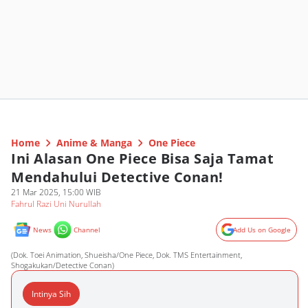
Home
Anime & Manga
One Piece
Ini Alasan One Piece Bisa Saja Tamat
Mendahului Detective Conan!
21 Mar 2025, 15:00 WIB
Fahrul Razi Uni Nurullah
News
Channel
Add Us on Google
(Dok. Toei Animation, Shueisha/One Piece, Dok. TMS Entertainment,
Shogakukan/Detective Conan)
Intinya Sih