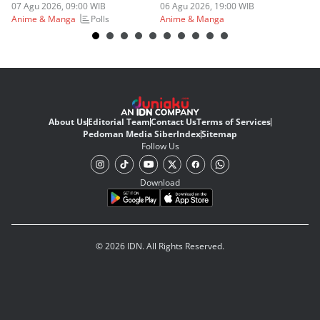
Lebih OP?
07 Agu 2026, 09:00 WIB
Askin Bleach?
06 Agu 2026, 19:00 WIB
06
Polls
Anime & Manga
Anime & Manga
An
About Us
Editorial Team
Contact Us
Terms of Services
Pedoman Media Siber
Index
Sitemap
Follow Us
Download
© 2026 IDN. All Rights Reserved.