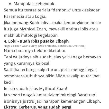
Manipulasi kehendak.
Semua itu terasa terlalu “demonik” untuk sekadar
Paramecia atau Logia.
Jika memang Buah Iblis… maka kemungkinan besar
itu juga Mythical Zoan, mewakili entitas iblis atau
makhluk mitologi kegelapan.
4. Loki - Buah Iblis pusaka Elbaph
Naga Loki dan Gear 5 Luffy. (Dok. Shueisha, Eiichiro Oda/One Piece)
Nama buahnya belum diketahui.
Tapi wujudnya sih sudah jelas yaitu naga bersayap
yang ukurannya kolosal.
Saat dia terbang, salju turun, petir menggelegar,
sementara tubuhnya bikin MMA sekalipun terlihat
kecil.
Ini sih sudah jelas Mythical Zoan!
Ia seperti naga kiamat dalam mitologi Barat tapi
ironisnya justru jadi harapan kemenangan Elbaph.
Ekstra: Cerberus, yang sudah pergi