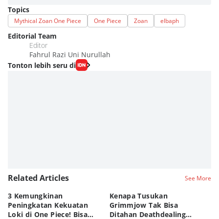
Topics
Mythical Zoan One Piece
One Piece
Zoan
elbaph
Editorial Team
Editor
Fahrul Razi Uni Nurullah
Tonton lebih seru di
Related Articles
See More
3 Kemungkinan
Kenapa Tusukan
8 
Peningkatan Kekuatan
Grimmjow Tak Bisa
C
Loki di One Piece! Bisa
Ditahan Deathdealing
(d