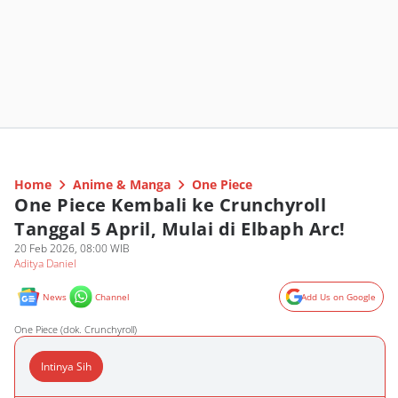
Home
Anime & Manga
One Piece
One Piece Kembali ke Crunchyroll
Tanggal 5 April, Mulai di Elbaph Arc!
20 Feb 2026, 08:00 WIB
Aditya Daniel
News
Channel
Add Us on Google
One Piece (dok. Crunchyroll)
Intinya Sih