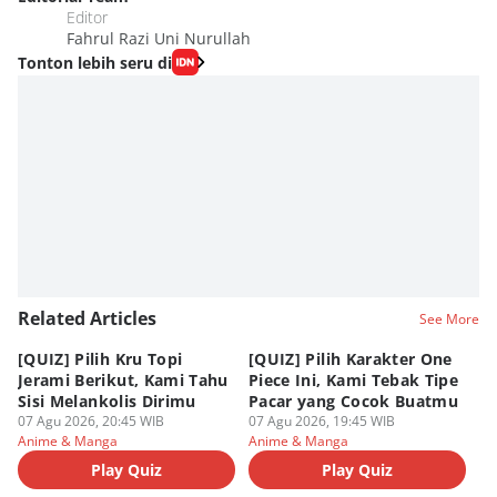
Editor
Fahrul Razi Uni Nurullah
Tonton lebih seru di
Related Articles
See More
[QUIZ] Pilih Kru Topi
[QUIZ] Pilih Karakter One
7 
Jerami Berikut, Kami Tahu
Piece Ini, Kami Tebak Tipe
Ha
Sisi Melankolis Dirimu
Pacar yang Cocok Buatmu
Me
07 Agu 2026, 20:45 WIB
07 Agu 2026, 19:45 WIB
07
Anime & Manga
Anime & Manga
An
Play Quiz
Play Quiz