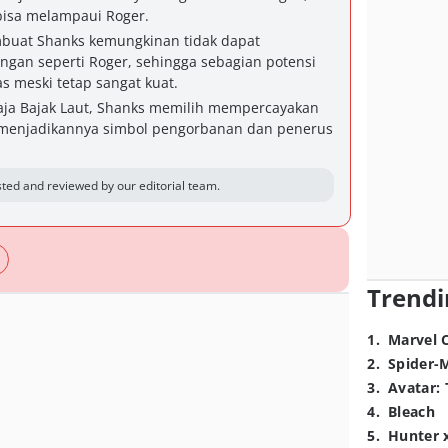
isa melampaui Roger.
mbuat Shanks kemungkinan tidak dapat
gan seperti Roger, sehingga sebagian potensi
 meski tetap sangat kuat.
Raja Bajak Laut, Shanks memilih mempercayakan
 menjadikannya simbol pengorbanan dan penerus
ted and reviewed by our editorial team.
Trendi
1
.
Marvel 
2
.
Spider-
3
.
Avatar: 
4
.
Bleach
5
.
Hunter 