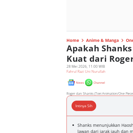
Home
Anime & Manga
One
Apakah Shanks
Kuat dari Roger
28 Mei 2026, 11:00 WIB
Fahrul Razi Uni Nurullah
News
Channel
Roger dan Shanks (Toei Animation/One Piece
Intinya Sih
Shanks menunjukkan Haosh
lawan dari jarak jauh dan 