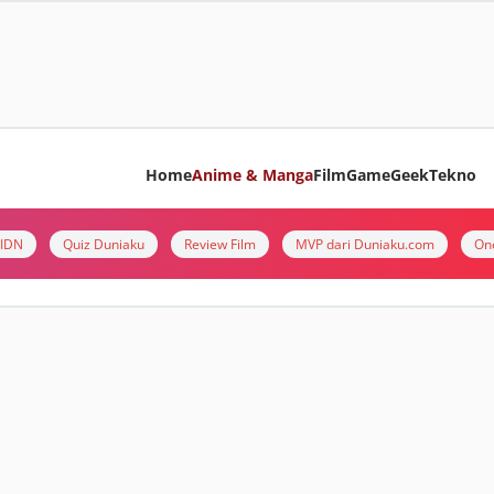
Home
Anime & Manga
Film
Game
Geek
Tekno
i IDN
Quiz Duniaku
Review Film
MVP dari Duniaku.com
On