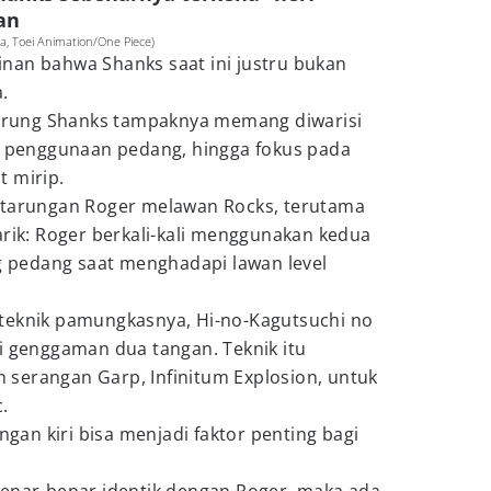
an
da, Toei Animation/One Piece)
nan bahwa Shanks saat ini justru bukan
.
rtarung Shanks tampaknya memang diwarisi
k, penggunaan pedang, hingga fokus pada
t mirip.
rtarungan Roger melawan Rocks, terutama
arik: Roger berkali-kali menggunakan kedua
pedang saat menghadapi lawan level
teknik pamungkasnya, Hi-no-Kagutsuchi no
i genggaman dua tangan. Teknik itu
serangan Garp, Infinitum Explosion, untuk
.
angan kiri bisa menjadi faktor penting bagi