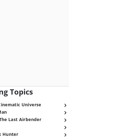
ng Topics
Cinematic Universe
Man
The Last Airbender
x Hunter