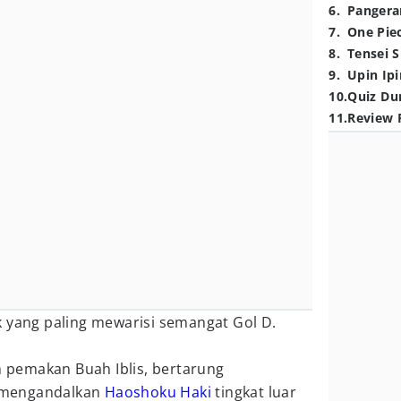
6
.
Pangera
7
.
One Pie
8
.
Tensei S
9
.
Upin Ipi
10
.
Quiz Du
11
.
Review 
 yang paling mewarisi semangat Gol D.
pemakan Buah Iblis, bertarung
 mengandalkan
Haoshoku Haki
tingkat luar