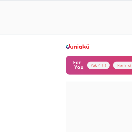
For
Yuk Pilih !
Iklanin d
You