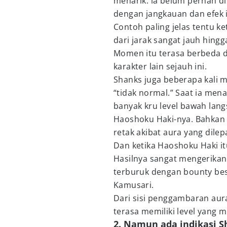
menarik: ia belum pernah 
dengan jangkauan dan efek i
Contoh paling jelas tentu 
dari jarak sangat jauh hin
Momen itu terasa berbeda 
karakter lain sejauh ini.
Shanks juga beberapa kali m
“tidak normal.” Saat ia mena
banyak kru level bawah lan
Haoshoku Haki-nya. Bahkan 
retak akibat aura yang dile
Dan ketika Haoshoku Haki it
Hasilnya sangat mengerikan.
terburuk dengan bounty be
Kamusari.
Dari sisi penggambaran au
terasa memiliki level yang
2. Namun ada indikasi S