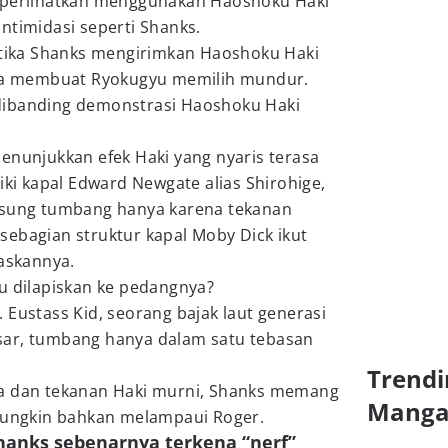
diperlihatkan menggunakan Haoshoku Haki
ntimidasi seperti Shanks.
ketika Shanks mengirimkan Haoshoku Haki
gga membuat Ryokugyu memilih mundur.
dibanding demonstrasi Haoshoku Haki
enunjukkan efek Haki yang nyaris terasa
iki kapal Edward Newgate alias Shirohige,
gsung tumbang hanya karena tekanan
sebagian struktur kapal Moby Dick ikut
paskannya.
u dilapiskan ke pedangnya?
 Eustass Kid, seorang bajak laut generasi
sar, tumbang hanya dalam satu tebasan
Trendi
ra dan tekanan Haki murni, Shanks memang
Mang
 mungkin bahkan melampaui Roger.
hanks sebenarnya terkena “nerf”