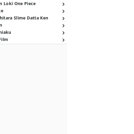
n Loki One Piece
ce
hitara Slime Datta Ken
n
niaku
Film