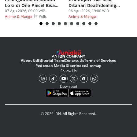
Loki di One Piece! Bisa
Ditahan Deathdealing
(d
Lebih OP?
07 Agu 2026, 09:00 WIB
Askin Bleach?
06 Agu 2026, 19:00 WIB
06
Polls
Anime & Manga
Anime & Manga
An
About Us
Editorial Team
Contact Us
Terms of Services
Pedoman Media Siber
Index
Sitemap
Follow Us
Download
© 2026 IDN. All Rights Reserved.