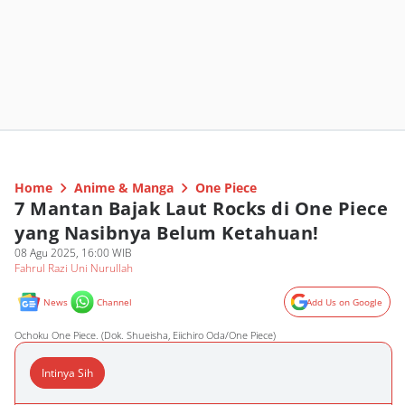
Home
Anime & Manga
One Piece
7 Mantan Bajak Laut Rocks di One Piece
yang Nasibnya Belum Ketahuan!
08 Agu 2025, 16:00 WIB
Fahrul Razi Uni Nurullah
News
Channel
Add Us on Google
Ochoku One Piece. (Dok. Shueisha, Eiichiro Oda/One Piece)
Intinya Sih