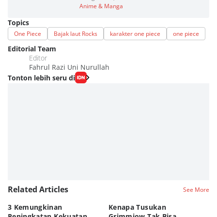
Anime & Manga
Topics
One Piece
Bajak laut Rocks
karakter one piece
one piece
Editorial Team
Editor
Fahrul Razi Uni Nurullah
Tonton lebih seru di
Related Articles
See More
3 Kemungkinan
Kenapa Tusukan
8 
Peningkatan Kekuatan
Grimmjow Tak Bisa
C