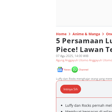
Home
Anime & Manga
One
5 Persamaan Lu
Piece! Lawan T
07 Agu 2025, 14:00 WIB
Agung Anggayuh Utomo Anggayuh Utom
News
Channel
Luffy dan Rocks menghajar orang yang mere
Intinya Sih
Luffy dan Rocks pernah mel
Membuat keonaran di wilaya