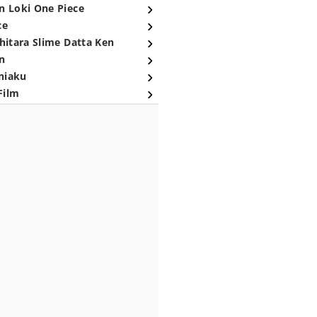
n Loki One Piece
ce
hitara Slime Datta Ken
n
niaku
Film