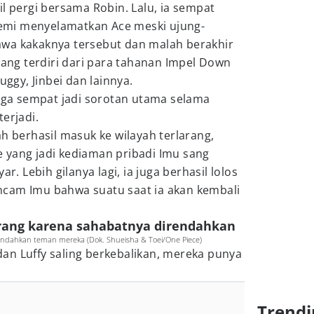
il pergi bersama Robin. Lalu, ia sempat
mi menyelamatkan Ace meski ujung-
wa kakaknya tersebut dan malah berakhir
ng terdiri dari para tahanan Impel Down
uggy, Jinbei dan lainnya.
juga sempat jadi sorotan utama selama
erjadi.
ah berhasil masuk ke wilayah terlarang,
 yang jadi kediaman pribadi Imu sang
ar. Lebih gilanya lagi, ia juga berhasil lolos
cam Imu bahwa suatu saat ia akan kembali
orang karena sahabatnya direndahkan
ndahkan teman mereka (Dok. Shueisha & Toei/One Piece)
an Luffy saling berkebalikan, mereka punya
Trendi