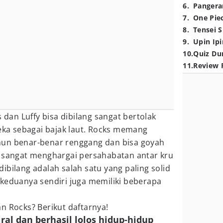
6
.
Pangera
7
.
One Pie
8
.
Tensei S
9
.
Upin Ipi
10
.
Quiz Du
11
.
Review 
s dan Luffy bisa dibilang sangat bertolak
reka sebagai bajak laut. Rocks memang
mun benar-benar renggang dan bisa goyah
y sangat menghargai persahabatan antar kru
ibilang adalah salah satu yang paling solid
 keduanya sendiri juga memiliki beberapa
n Rocks? Berikut daftarnya!
al dan berhasil lolos hidup-hidup