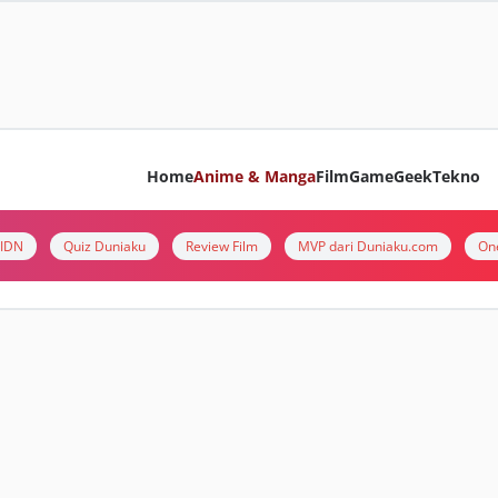
Home
Anime & Manga
Film
Game
Geek
Tekno
i IDN
Quiz Duniaku
Review Film
MVP dari Duniaku.com
On