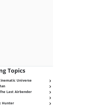
ng Topics
Cinematic Universe
Man
The Last Airbender
x Hunter