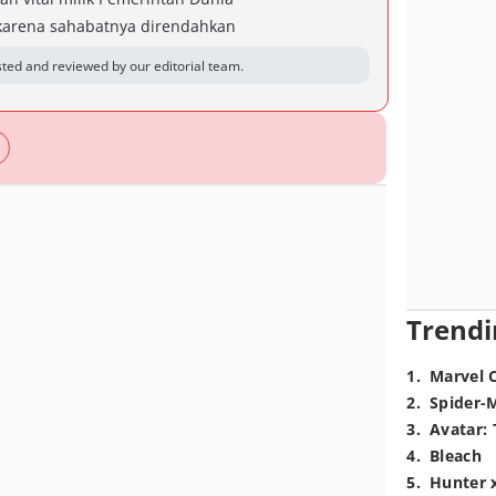
karena sahabatnya direndahkan
ted and reviewed by our editorial team.
Trendi
1
.
Marvel 
2
.
Spider-
3
.
Avatar: 
4
.
Bleach
5
.
Hunter 