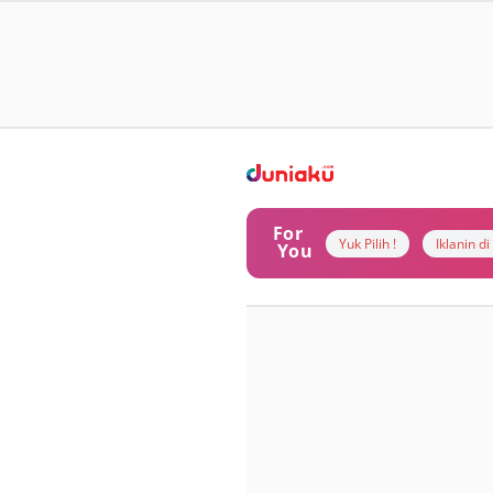
For
Yuk Pilih !
Iklanin d
You