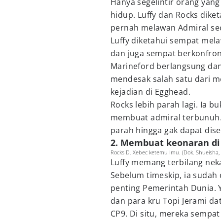
Hanya segelintir orang yan
hidup. Luffy dan Rocks dike
pernah melawan Admiral se
Luffy diketahui sempat me
dan juga sempat berkonfron
Marineford berlangsung dan 
mendesak salah satu dari mer
kejadian di Egghead.
Rocks lebih parah lagi. Ia
membuat admiral terbunuh. 
parah hingga gak dapat dise
2. Membuat keonaran di 
Rocks D. Xebec ketemu Imu. (Dok. Shueisha, 
Luffy memang terbilang nek
Sebelum timeskip, ia sudah 
penting Pemerintah Dunia. 
dan para kru Topi Jerami d
CP9. Di situ, mereka sempat