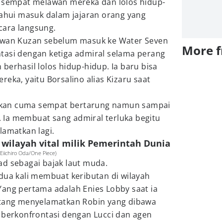
g sempat melawan mereka dan lolos hidup-
tahui masuk dalam jajaran orang yang
cara langsung.
lawan Kuzan sebelum masuk ke Water Seven
More 
tasi dengan ketiga admiral selama perang
berhasil lolos hidup-hidup. Ia baru bisa
eka, yaitu Borsalino alias Kizaru saat
 bukan cuma sempat bertarung namun sampai
Ia membuat sang admiral terluka begitu
lamatkan lagi.
wilayah vital milik Pemerintah Dunia
Eiichiro Oda/One Piece)
ad sebagai bajak laut muda.
dua kali membuat keributan di wilayah
Yang pertama adalah Enies Lobby saat ia
atang menyelamatkan Robin yang dibawa
 berkonfrontasi dengan Lucci dan agen