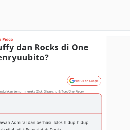
 Piece
ffy dan Rocks di One
enryuubito?
o
Add Us on Google
ndahkan teman mereka (Dok. Shueisha & Toei/One Piece)
awan Admiral dan berhasil lolos hidup-hidup
h vital milik Pemerintah Dunia