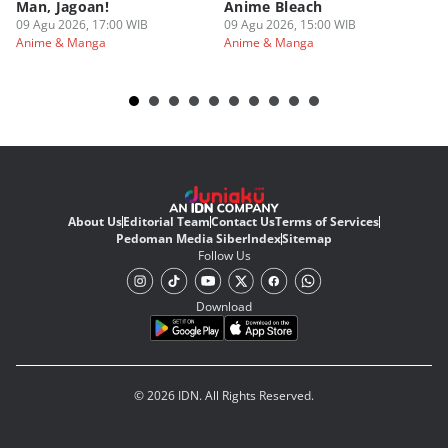
Man, Jagoan!
Anime Bleach
ya
09 Agu 2026, 17:00 WIB
09 Agu 2026, 15:00 WIB
09
Anime & Manga
Anime & Manga
An
About Us
Editorial Team
Contact Us
Terms of Services
Pedoman Media Siber
Index
Sitemap
Follow Us
Download
© 2026 IDN. All Rights Reserved.