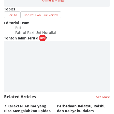
Anime & Manga
Topics
Boruto
Boruto: Two Blue Vortex
Editorial Team
Editor
Fahrul Razi Uni Nurullah
Tonton lebih seru di
Related Articles
See More
7 Karakter Anime yang
Perbedaan Reiatsu, Reishi,
5 
Bisa Mengalahkan Spider-
dan Reiryoku dalam
TY