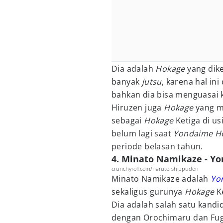
Dia adalah
Hokage
yang dik
banyak
jutsu
, karena hal ini
bahkan dia bisa menguasai 
Hiruzen juga
Hokage
yang m
sebagai
Hokage
Ketiga di u
belum lagi saat
Yondaime H
periode belasan tahun.
4. Minato Namikaze - Y
crunchyroll.com/naruto-shippuden
Minato Namikaze adalah
Yo
sekaligus gurunya
Hokage
K
Dia adalah salah satu kand
dengan Orochimaru dan Fug