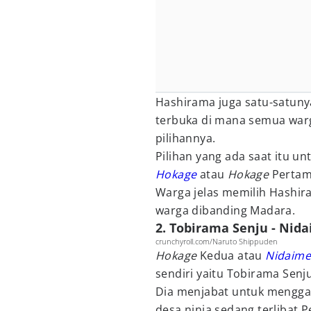
Hashirama juga satu-satun
terbuka di mana semua war
pilihannya.
Pilihan yang ada saat itu u
Hokage
atau
Hokage
Pertam
Warga jelas memilih Hashi
warga dibanding Madara.
2. Tobirama Senju - Nid
crunchyroll.com/Naruto Shippuden
Hokage
Kedua atau
Nidaime
sendiri yaitu Tobirama Senju
Dia menjabat untuk menggan
desa ninja sedang terlibat P