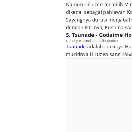
Namun Hiruzen memilih
Mi
dikenal sebagai pahlawan Ko
Sayangnya durasi menjabatny
dengan istrinya, Kushina saa
5. Tsunade - Godaime H
crunchyroll.com/Naruto Shippuden
Tsunade
adalah cucunya Ha
muridnya Hiruzen sang
Hok