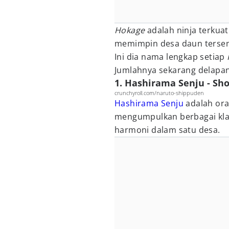
Hokage
adalah ninja terkuat
memimpin desa daun tersem
Ini dia nama lengkap setiap
Jumlahnya sekarang delapan
1. Hashirama Senju - Sh
crunchyroll.com/naruto-shippuden
Hashirama Senju
adalah or
mengumpulkan berbagai klan
harmoni dalam satu desa.