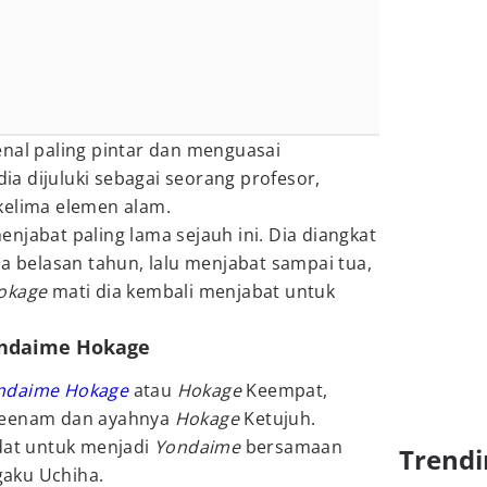
enal paling pintar dan menguasai
 dia dijuluki sebagai seorang profesor,
kelima elemen alam.
enjabat paling lama sejauh ini. Dia diangkat
sia belasan tahun, lalu menjabat sampai tua,
okage
mati dia kembali menjabat untuk
ondaime Hokage
ndaime Hokage
atau
Hokage
Keempat,
eenam dan ayahnya
Hokage
Ketujuh.
idat untuk menjadi
Yondaime
bersamaan
Trendi
aku Uchiha.