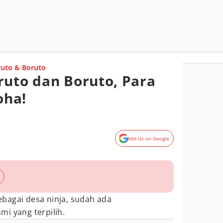
uto & Boruto
ruto dan Boruto, Para
oha!
Add Us on Google
bagai desa ninja, sudah ada
mi yang terpilih.