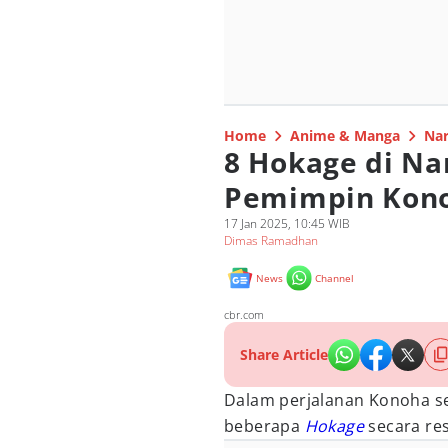
Home
Anime & Manga
Nar
8 Hokage di Na
Pemimpin Kon
17 Jan 2025, 10:45 WIB
Dimas Ramadhan
News
Channel
cbr.com
Share Article
Dalam perjalanan Konoha se
beberapa
Hokage
secara res