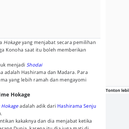
ya
Hokage
yang menjabat secara pemilihan
ga Konoha saat itu boleh memberikan
ntuk menjadi
Shodai
a adalah Hashirama dan Madara. Para
rama yang lebih ramah dan mengayomi
Tonton lebi
aime Hokage
 Hokage
adalah adik dari
Hashirama Senju
.
tikan kakaknya dan dia menjabat ketika
erang Dunia, karena itu dia juga mati di