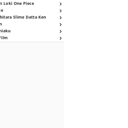
n Loki One Piece
ce
hitara Slime Datta Ken
n
niaku
Film