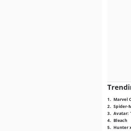
Trendi
1
.
Marvel 
2
.
Spider-
3
.
Avatar: 
4
.
Bleach
5
.
Hunter 