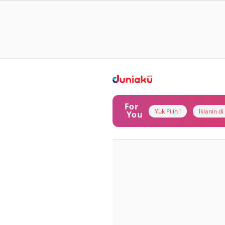
For
Yuk Pilih !
Iklanin d
You