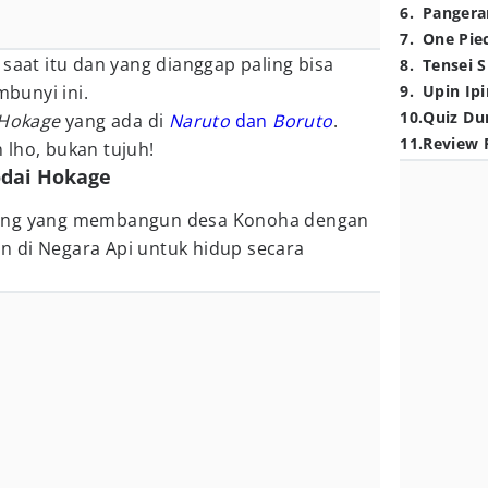
6
.
Pangera
7
.
One Pie
 saat itu dan yang dianggap paling bisa
8
.
Tensei S
bunyi ini.
9
.
Upin Ipi
10
.
Quiz Du
Hokage
yang ada di
Naruto
dan
Boruto
.
11
.
Review 
 lho, bukan tujuh!
odai Hokage
ang yang membangun desa Konoha dengan
 di Negara Api untuk hidup secara