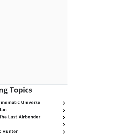
ng Topics
Cinematic Universe
Man
The Last Airbender
x Hunter