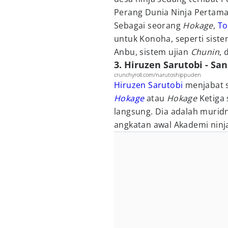
Perang Dunia Ninja Pertama
Sebagai seorang
Hokage
,
To
untuk Konoha, seperti siste
Anbu, sistem ujian
Chunin
, 
3. Hiruzen Sarutobi - S
crunchyroll.com/narutoshippuden
Hiruzen Sarutobi
menjabat 
Hokage
atau
Hokage
Ketiga 
langsung. Dia adalah murid
angkatan awal Akademi ninj