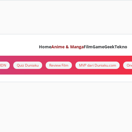
Home
Anime & Manga
Film
Game
Geek
Tekno
i IDN
Quiz Duniaku
Review Film
MVP dari Duniaku.com
On