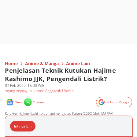
Home
Anime & Manga
Anime Lain
Penjelasan Teknik Kutukan Hajime
Kashimo JJK, Pengendali Listrik?
07 Feb 2026, 15:00 WIB
Agung Anggayuh Utomo Anggayuh Utomo
News
Channel
Add Us on Google
Karakter Hajime Kashimo dari anime Jujutsu Kaisen (2020) (dok. MAPPA)
Intinya Sih