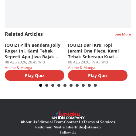
Related Articles
See More
[QUIZ] Pilih Bendera Jolly
[QUIZ] Dari Kru Topi
P
Roger Ini, Kami Tebak
Jerami One Piece, Kami
di
Seperti Apa Jiwa Bajak
Tebak Seberapa Kuat
K
Laut Dalam Dirimu
08 Agu 2026, 20:45 WIB
Mentalmu
08 Agu 2026, 19:45 WIB
08
Anime & Manga
Anime & Manga
An
Play Quiz
Play Quiz
About Us
Editorial Team
Contact Us
Terms of Services
Pedoman Media Siber
Index
Sitemap
Follow Us