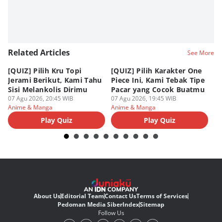
Related Articles
See More
[QUIZ] Pilih Kru Topi
[QUIZ] Pilih Karakter One
7 
Jerami Berikut, Kami Tahu
Piece Ini, Kami Tebak Tipe
Ha
Sisi Melankolis Dirimu
Pacar yang Cocok Buatmu
Me
07 Agu 2026, 20:45 WIB
07 Agu 2026, 19:45 WIB
07
Anime & Manga
Anime & Manga
An
Play Quiz
Play Quiz
About Us
Editorial Team
Contact Us
Terms of Services
Pedoman Media Siber
Index
Sitemap
Follow Us