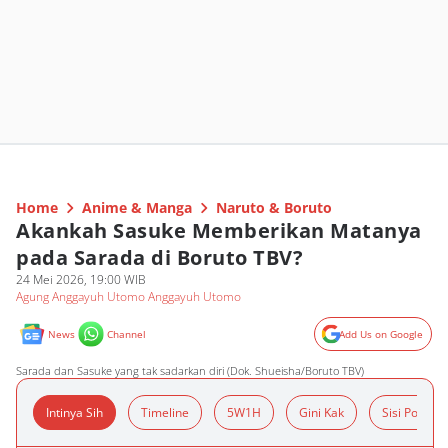
Home
Anime & Manga
Naruto & Boruto
Akankah Sasuke Memberikan Matanya
pada Sarada di Boruto TBV?
24 Mei 2026, 19:00 WIB
Agung Anggayuh Utomo Anggayuh Utomo
News
Channel
Add Us on Google
Sarada dan Sasuke yang tak sadarkan diri (Dok. Shueisha/Boruto TBV)
Intinya Sih
Timeline
5W1H
Gini Kak
Sisi Positif