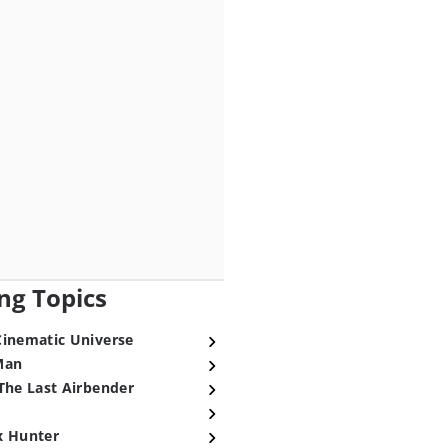
ng Topics
Cinematic Universe
Man
The Last Airbender
x Hunter