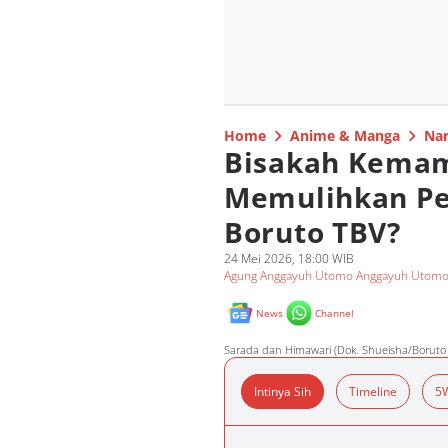
Home
Anime & Manga
Nar
Bisakah Kema
Memulihkan Pe
Boruto TBV?
24 Mei 2026, 18:00 WIB
Agung Anggayuh Utomo Anggayuh Utom
News
Channel
Sarada dan Himawari (Dok. Shueisha/Boruto
Intinya Sih
Timeline
5