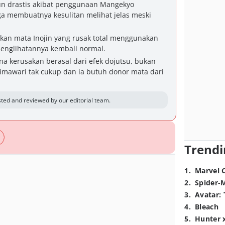
n drastis akibat penggunaan Mangekyo
a membuatnya kesulitan melihat jelas meski
kan mata Inojin yang rusak total menggunakan
englihatannya kembali normal.
a kerusakan berasal dari efek dojutsu, bukan
Himawari tak cukup dan ia butuh donor mata dari
ted and reviewed by our editorial team.
Trendi
1
.
Marvel 
2
.
Spider-
3
.
Avatar: 
4
.
Bleach
5
.
Hunter 