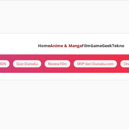
Home
Anime & Manga
Film
Game
Geek
Tekno
i IDN
Quiz Duniaku
Review Film
MVP dari Duniaku.com
On