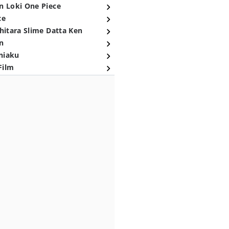
n Loki One Piece
ce
hitara Slime Datta Ken
n
niaku
Film