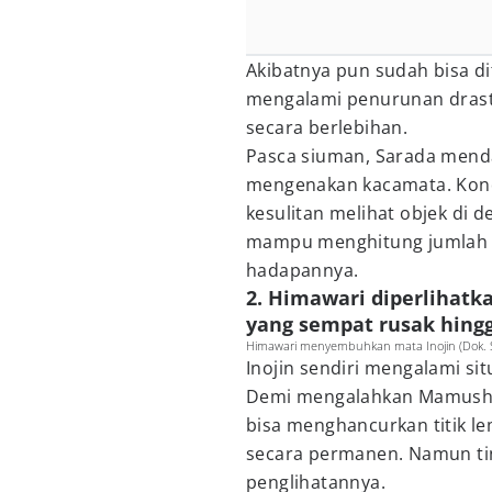
Akibatnya pun sudah bisa di
mengalami penurunan drasti
secara berlebihan.
Pasca siuman, Sarada mend
mengenakan kacamata. Kon
kesulitan melihat objek di 
mampu menghitung jumlah ja
hadapannya.
2. Himawari diperlihatk
yang sempat rusak hingg
Himawari menyembuhkan mata Inojin (Dok. 
Inojin sendiri mengalami si
Demi mengalahkan Mamushi,
bisa menghancurkan titik 
secara permanen. Namun ti
penglihatannya.