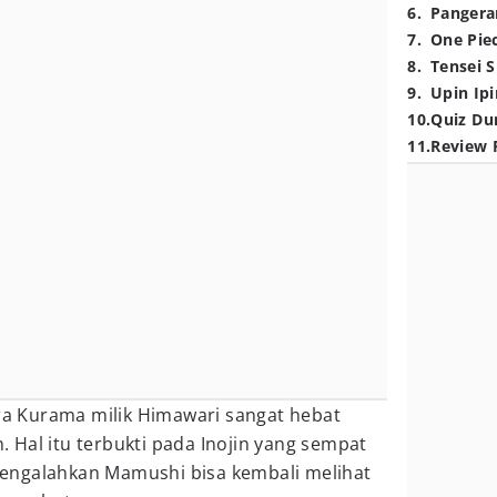
6
.
Pangera
7
.
One Pie
8
.
Tensei S
9
.
Upin Ipi
10
.
Quiz Du
11
.
Review 
kra Kurama milik Himawari sangat hebat
Hal itu terbukti pada Inojin yang sempat
engalahkan Mamushi bisa kembali melihat