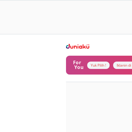
For
Yuk Pilih !
Iklanin d
You