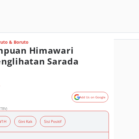
uto & Boruto
mpuan Himawari
nglihatan Sarada
o
Add Us on Google
 TBV)
W1H
Gini Kak
Sisi Positif