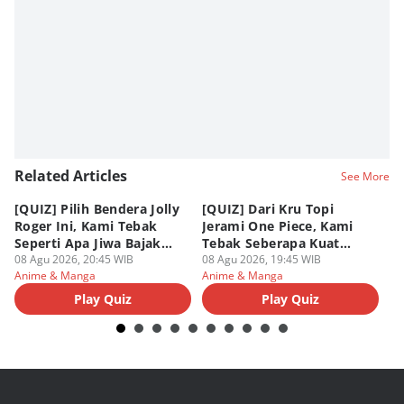
Related Articles
See More
[QUIZ] Pilih Bendera Jolly
[QUIZ] Dari Kru Topi
P
Roger Ini, Kami Tebak
Jerami One Piece, Kami
di
Seperti Apa Jiwa Bajak
Tebak Seberapa Kuat
K
Laut Dalam Dirimu
08 Agu 2026, 20:45 WIB
Mentalmu
08 Agu 2026, 19:45 WIB
08
Anime & Manga
Anime & Manga
An
Play Quiz
Play Quiz