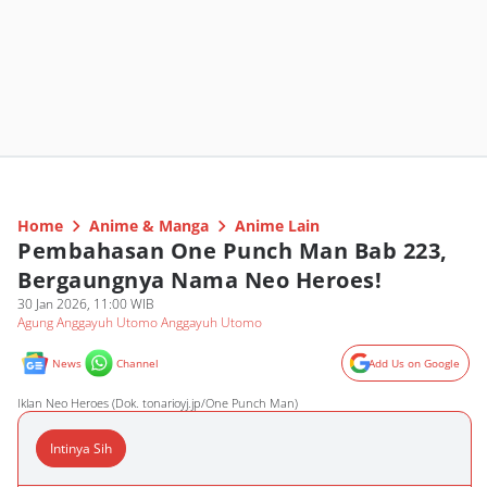
Home
Anime & Manga
Anime Lain
Pembahasan One Punch Man Bab 223,
Bergaungnya Nama Neo Heroes!
30 Jan 2026, 11:00 WIB
Agung Anggayuh Utomo Anggayuh Utomo
News
Channel
Add Us on Google
Iklan Neo Heroes (Dok. tonarioyj.jp/One Punch Man)
Intinya Sih