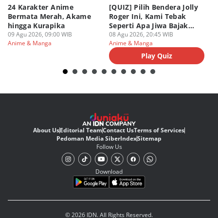
24 Karakter Anime
[QUIZ] Pilih Bendera Jolly
[Q
Bermata Merah, Akame
Roger Ini, Kami Tebak
Je
hingga Kurapika
Seperti Apa Jiwa Bajak
T
09 Agu 2026, 09:00 WIB
Laut Dalam Dirimu
08 Agu 2026, 20:45 WIB
M
08
Anime & Manga
Anime & Manga
An
Play Quiz
About Us
Editorial Team
Contact Us
Terms of Services
Pedoman Media Siber
Index
Sitemap
Follow Us
Download
© 2026 IDN. All Rights Reserved.