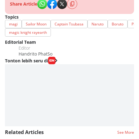
Share Article
Topics
magi
Sailor Moon
Captain Tsubasa
Naruto
Boruto
Pan
magic knight rayearth
Editorial Team
Editor
Handrito PhatSo
Tonton lebih seru di
Related Articles
See More