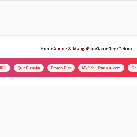
Home
Anime & Manga
Film
Game
Geek
Tekno
i IDN
Quiz Duniaku
Review Film
MVP dari Duniaku.com
On