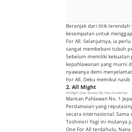
Beranjak dari titik terend
kesempatan untuk menggap
For All. Selanjutnya, ia perl
sangat membebani tubuh p
Sebelum memiliki kekuatan
kepahlawanan yang murni d
nyawanya demi menyelamatka
For All, Deku memikul nasib
2. All Might
All Might (dok. Bones/ My Hero Academia)
Mantan Pahlawan No. 1 Jepan
Perdamaian yang reputasinya
secara internasional. Sama 
Toshinori Yagi ini mulanya j
One For All terdahulu, Nan