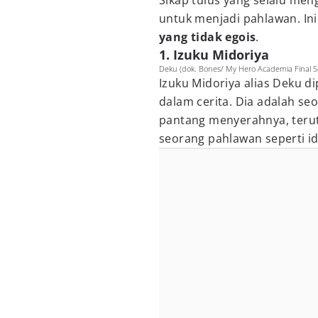
Sikap tulus yang selalu me
untuk menjadi pahlawan. In
yang tidak egois
.
1. Izuku Midoriya
Deku (dok. Bones/ My Hero Academia Final S
Izuku Midoriya alias Deku d
dalam cerita. Dia adalah se
pantang menyerahnya, teru
seorang pahlawan seperti ido