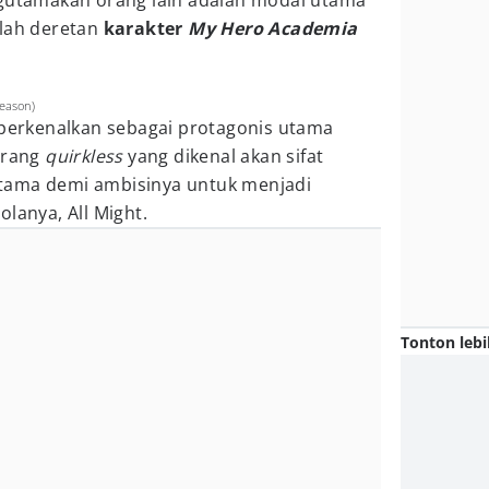
ngutamakan orang lain adalah modal utama
ilah deretan
karakter
My Hero Academia
eason)
iperkenalkan sebagai protagonis utama
orang
quirkless
yang dikenal akan sifat
tama demi ambisinya untuk menjadi
lanya, All Might.
Tonton lebi