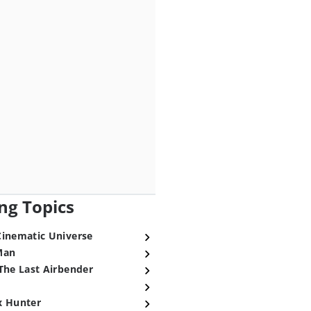
ng Topics
Cinematic Universe
Man
The Last Airbender
x Hunter