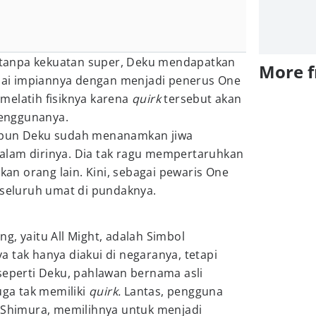
ah tanpa kekuatan super, Deku mendapatkan
More 
ai impiannya dengan menjadi penerus One
u melatih fisiknya karena
quirk
tersebut akan
enggunanya.
 pun Deku sudah menanamkan jiwa
alam dirinya. Dia tak ragu mempertaruhkan
n orang lain. Kini, sebagai pewaris One
 seluruh umat di pundaknya.
g, yaitu All Might, adalah Simbol
 tak hanya diakui di negaranya, tetapi
seperti Deku, pahlawan bernama asli
uga tak memiliki
quirk.
Lantas, pengguna
a Shimura, memilihnya untuk menjadi