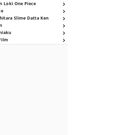
n Loki One Piece
ce
hitara Slime Datta Ken
n
niaku
Film