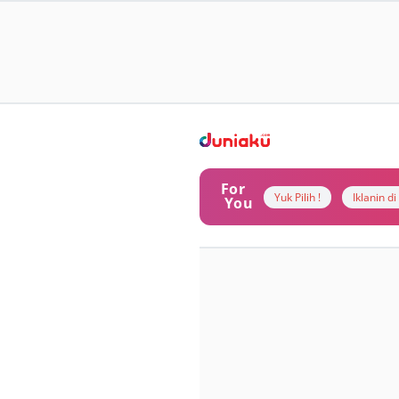
For
Yuk Pilih !
Iklanin d
You