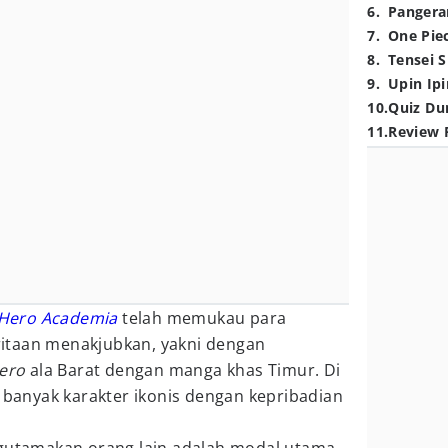
6
.
Pangera
7
.
One Pie
8
.
Tensei S
9
.
Upin Ipi
10
.
Quiz Du
11
.
Review 
Hero Academia
telah memukau para
itaan menakjubkan, yakni dengan
hero
ala Barat dengan manga khas Timur. Di
n banyak karakter ikonis dengan kepribadian