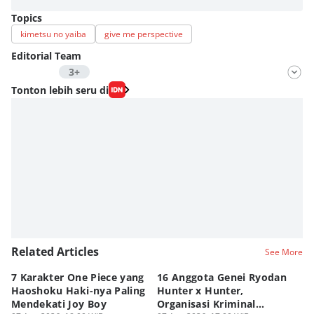
Topics
kimetsu no yaiba
give me perspective
Editorial Team
3+
Editor
Tonton lebih seru di
Fahrul Razi Uni Nurullah
Editor
Agung Anggayuh Utomo Anggayuh Utomo
Editor
Eddy Rusmanto
Related Articles
See More
7 Karakter One Piece yang
16 Anggota Genei Ryodan
6
Haoshoku Haki-nya Paling
Hunter x Hunter,
Se
Mendekati Joy Boy
Organisasi Kriminal
Hu