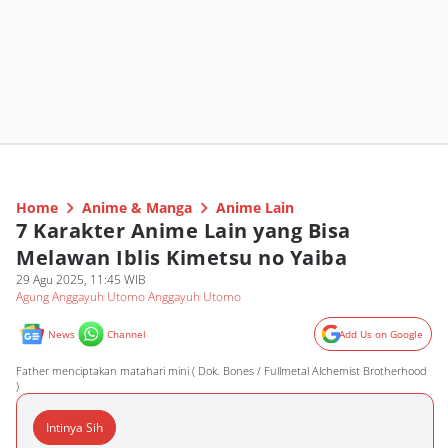
Home
Anime & Manga
Anime Lain
7 Karakter Anime Lain yang Bisa
Melawan Iblis Kimetsu no Yaiba
29 Agu 2025, 11:45 WIB
Agung Anggayuh Utomo Anggayuh Utomo
News
Channel
Add Us on Google
Father menciptakan matahari mini ( Dok. Bones / Fullmetal Alchemist Brotherhood
)
Intinya Sih