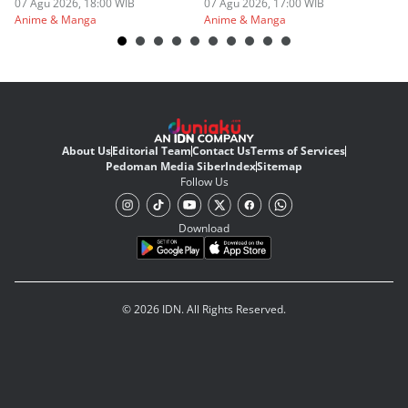
07 Agu 2026, 18:00 WIB
Berbahaya
07 Agu 2026, 17:00 WIB
07
Anime & Manga
Anime & Manga
An
About Us
Editorial Team
Contact Us
Terms of Services
Pedoman Media Siber
Index
Sitemap
Follow Us
Download
© 2026 IDN. All Rights Reserved.