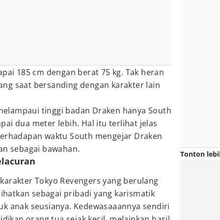
apai 185 cm dengan berat 75 kg. Tak heran
ulang saat bersanding dengan karakter lain
elampaui tinggi badan Draken hanya South
i dua meter lebih. Hal itu terlihat jelas
 berhadapan waktu South mengejar Draken
kan sebagai bawahan.
Tonton lebi
elacuran
karakter Tokyo Revengers yang berulang
lihatkan sebagai pribadi yang karismatik
uk anak seusianya. Kedewasaaannya sendiri
idikan orang tua sejak kecil, melainkan hasil