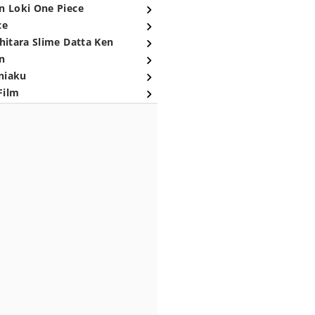
n Loki One Piece
ce
hitara Slime Datta Ken
n
niaku
Film