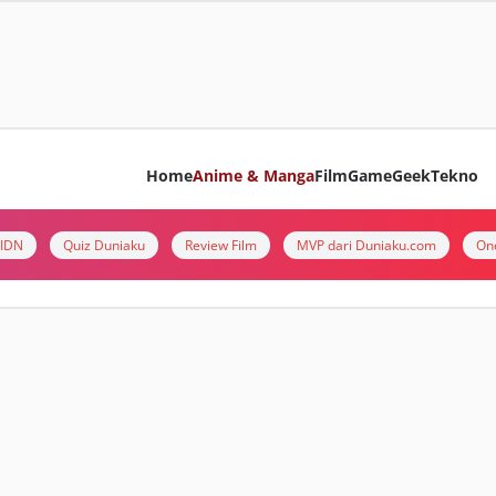
Home
Anime & Manga
Film
Game
Geek
Tekno
i IDN
Quiz Duniaku
Review Film
MVP dari Duniaku.com
On