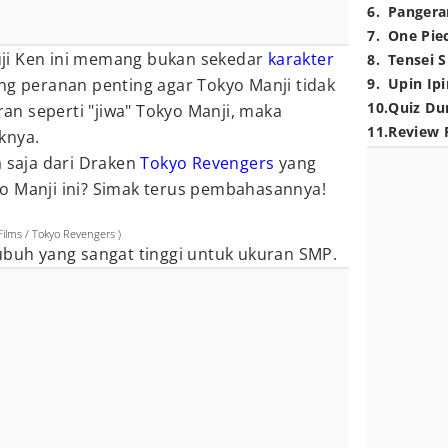
6
.
Pangera
7
.
One Pie
ji Ken ini memang bukan sekedar
karakter
8
.
Tensei S
ng peranan penting agar Tokyo Manji tidak
9
.
Upin Ipi
10
.
Quiz Du
eran seperti "jiwa" Tokyo Manji, maka
11
.
Review 
knya.
a saja dari Draken
Tokyo Revengers
yang
o Manji ini? Simak terus pembahasannya!
Films / Tokyo Revengers )
ubuh yang sangat tinggi untuk ukuran SMP.