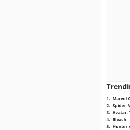
Trendi
1
.
Marvel 
2
.
Spider-
3
.
Avatar: 
4
.
Bleach
5
.
Hunter 