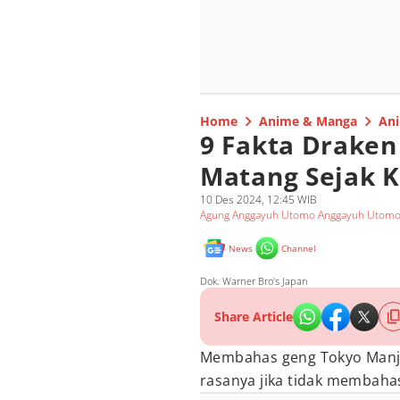
Home
Anime & Manga
Ani
9 Fakta Draken
Matang Sejak K
10 Des 2024, 12:45 WIB
Agung Anggayuh Utomo Anggayuh Utom
News
Channel
Dok. Warner Bro's Japan
Share Article
Membahas geng Tokyo Manj
rasanya jika tidak membahas