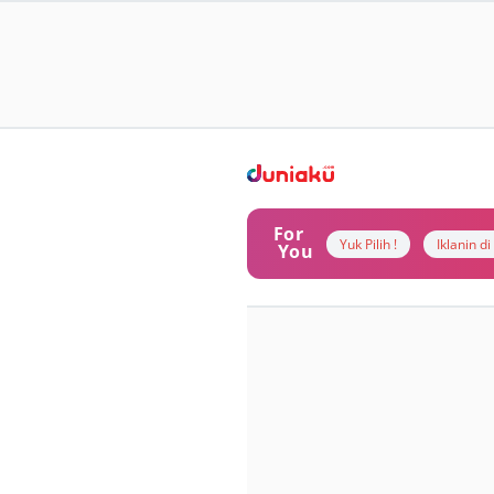
For
Yuk Pilih !
Iklanin d
You