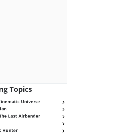
ng Topics
Cinematic Universe
Man
The Last Airbender
x Hunter