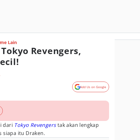
me Lain
 Tokyo Revengers,
ecil!
o
Add Us on Google
i dari
Tokyo Revengers
tak akan lengkap
 siapa itu Draken.