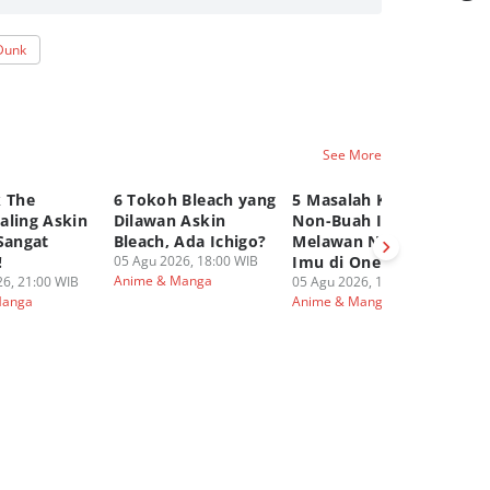
Dunk
See More
k The
6 Tokoh Bleach yang
5 Masalah Karakter
6 
aling Askin
Dilawan Askin
Non-Buah Iblis
Di
Sangat
Bleach, Ada Ichigo?
Melawan Nerona
Er
!
05 Agu 2026, 18:00 WIB
Imu di One Piece
On
Anime & Manga
6, 21:00 WIB
05 Agu 2026, 16:00 WIB
05
Polls
Manga
Anime & Manga
An