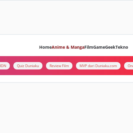
Home
Anime & Manga
Film
Game
Geek
Tekno
i IDN
Quiz Duniaku
Review Film
MVP dari Duniaku.com
On