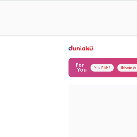
For
Yuk Pilih !
Iklanin d
You