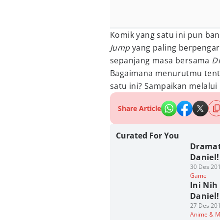
Komik yang satu ini pun ban
Jump
yang paling berpenga
sepanjang masa bersama
D
Bagaimana menurutmu tenta
satu ini? Sampaikan melalui
Share Article
Curated For You
Dramati
Daniel!
30 Des 201
Game
Ini Nih
Daniel!
27 Des 201
Anime & 