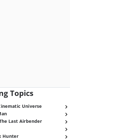
ng Topics
Cinematic Universe
Man
The Last Airbender
x Hunter