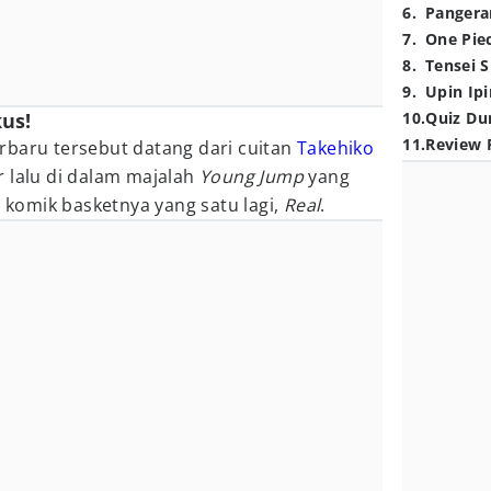
6
.
Pangera
7
.
One Pie
8
.
Tensei S
9
.
Upin Ipi
us!
10
.
Quiz Du
11
.
Review 
rbaru tersebut datang dari cuitan
Takehiko
 lalu di dalam majalah
Young Jump
yang
i komik basketnya yang satu lagi,
Real
.