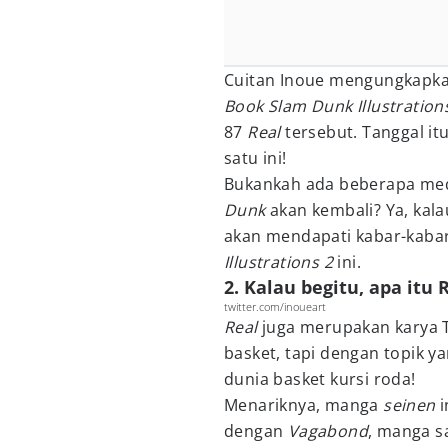
Cuitan Inoue mengungkapk
Book Slam Dunk Illustration
87
Real
tersebut. Tanggal i
satu ini!
Bukankah ada beberapa med
Dunk
akan kembali? Ya, kala
akan mendapati kabar-kaba
Illustrations 2
ini.
2. Kalau begitu, apa itu 
twitter.com/inoueart
Real
juga merupakan karya 
basket, tapi dengan topik yan
dunia basket kursi roda!
Menariknya, manga
seinen
dengan
Vagabond
, manga s