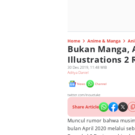
Home
Anime & Manga
Ani
Bukan Manga, 
Illustrations 2 
30 Des 2019, 11:48 WIB
Aditya Daniel
News
Channel
twitter.com/inouetake
Share Article
Muncul rumor bahwa musim
bulan April 2020 melalui 