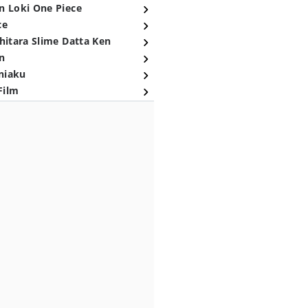
n Loki One Piece
ce
hitara Slime Datta Ken
n
niaku
Film