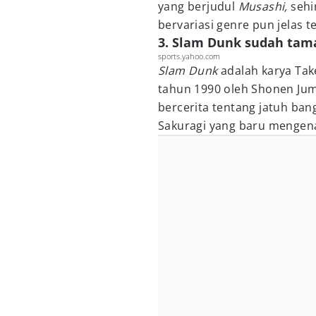
yang berjudul
Musashi,
sehi
bervariasi genre pun jelas te
3. Slam Dunk sudah tam
sports.yahoo.com
Slam Dunk
adalah karya Take
tahun 1990 oleh Shonen Jump
bercerita tentang jatuh ba
Sakuragi yang baru mengen