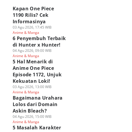
Kapan One Piece
1190 Rilis? Cek
Informasinya
03 Agu 2026, 17:45 WIB
Anime & Manga
6 Penyembuh Terbaik
di Hunter x Hunter!
04 Agu 2026, 09:00 WIB
Buah Iblis yang
6 Wujud
8 Serangan Nen Ti
Anime & Manga
duga Eksis Sejak
Transformasi
Menyerang Terkua
5 Hal Menarik di
a Void Century di
Terkuat di Hunter x
di Hunter x Hunter
Anime One Piece
e Piece
Hunter! Banyak yang
05 Agu 2026, 10:00 WIB
Episode 1172, Unjuk
Poll
Anime & Manga
 Agu 2026, 14:00 WIB
Ngeri!
Kekuatan Loki!
Polls
ime & Manga
05 Agu 2026, 13:00 WIB
Polls
03 Agu 2026, 13:00 WIB
Anime & Manga
Anime & Manga
Bagaimana Urahara
Lolos dari Domain
Askin Bleach?
04 Agu 2026, 15:00 WIB
Anime & Manga
5 Masalah Karakter