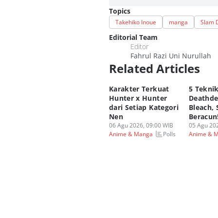
Topics
Takehiko Inoue
manga
Slam 
Editorial Team
Editor
Fahrul Razi Uni Nurullah
Related Articles
Karakter Terkuat
5 Tekni
Hunter x Hunter
Deathde
dari Setiap Kategori
Bleach, 
Nen
Beracun
06 Agu 2026, 09:00 WIB
05 Agu 202
Polls
Anime & Manga
Anime & 