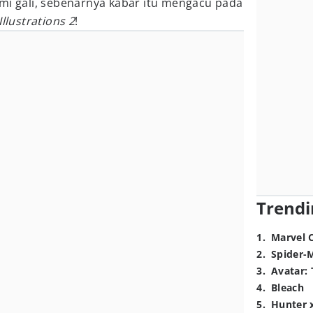
mi gali, sebenarnya kabar itu mengacu pada
llustrations 2
!
Trendi
1
.
Marvel 
2
.
Spider-
3
.
Avatar: 
4
.
Bleach
5
.
Hunter 