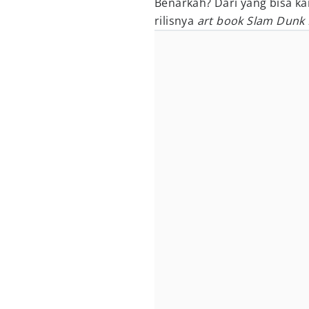
Benarkah? Dari yang bisa ka
rilisnya
art book Slam Dunk I