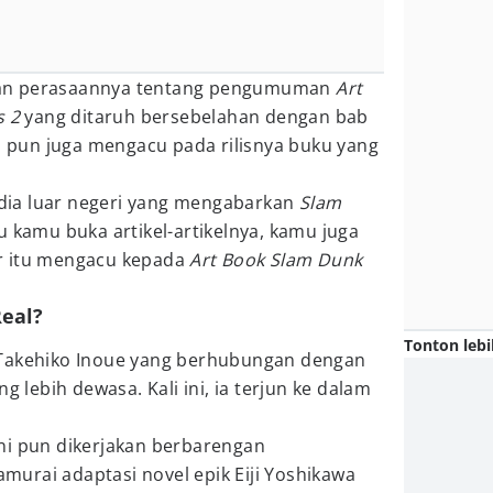
an perasaannya tentang pengumuman
Art
s 2
yang ditaruh bersebelahan dengan bab
tu pun juga mengacu pada rilisnya buku yang
ia luar negeri yang mengabarkan
Slam
u kamu buka artikel-artikelnya, kamu juga
r itu mengacu kepada
Art Book Slam Dunk
Real?
Tonton lebi
Takehiko Inoue yang berhubungan dengan
g lebih dewasa. Kali ini, ia terjun ke dalam
ini pun dikerjakan berbarengan
amurai adaptasi novel epik Eiji Yoshikawa