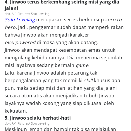
4. Jinwoo terus berkembang seiring misi yang dia
jalani
dok. A-1 Pictures/ Solo Leveling
Solo Leveling
merupakan series berkonsep
zero to
hero.
Jadi, penggemar sudah dapat memperkirakan
bahwa Jinwoo akan menjadi karakter
overpowered
di masa yang akan datang.
Jinwoo akan mendapat kesempatan emas untuk
mengulang kehidupannya. Dia menerima sejumlah
misi layaknya sedang bermain
game
.
Lalu, karena Jinwoo adalah petarung tak
berpengalaman yang tak memiliki
skill
khusus apa
pun, maka setiap misi dan latihan yang dia jalani
secara otomatis akan menjadikan tubuh Jinwoo
layaknya wadah kosong yang siap dikuasai oleh
kekuatan.
5. Jinwoo selalu berhati-hati
dok. A-1 Pictures/ Solo Leveling
Meskipun lemah dan hampir tak bisa melakukan