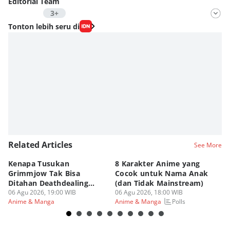
Editorial Team
3+
Editor
Tonton lebih seru di
Aria Hamzah
Editor
Nadia Agatha Pramesthi
Editor
Viky Nursyafira
Editor
Eddy Rusmanto
Related Articles
See More
Kenapa Tusukan
8 Karakter Anime yang
4
Grimmjow Tak Bisa
Cocok untuk Nama Anak
B
Ditahan Deathdealing
(dan Tidak Mainstream)
Te
Askin Bleach?
06 Agu 2026, 19:00 WIB
06 Agu 2026, 18:00 WIB
06
Polls
Anime & Manga
Anime & Manga
An