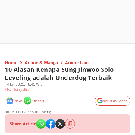
Home
Anime & Manga
Anime Lain
10 Alasan Kenapa Sung Jinwoo Solo
Leveling adalah Underdog Terbaik
14 Jan 2025, 18:45 WIB
Viky Nursyafira
News
Channel
Add Us on Google
dok. A-1 Pictures/ Solo Leveling
Share Article