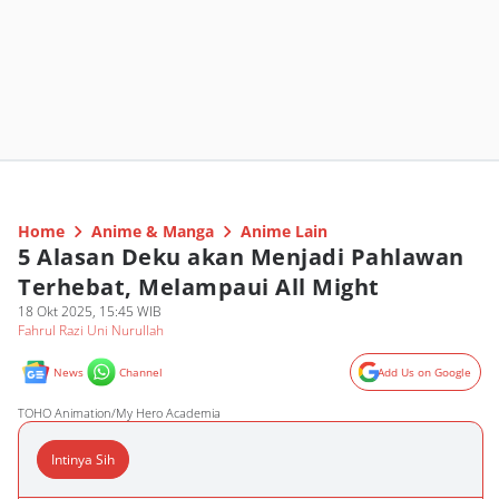
Home
Anime & Manga
Anime Lain
5 Alasan Deku akan Menjadi Pahlawan
Terhebat, Melampaui All Might
18 Okt 2025, 15:45 WIB
Fahrul Razi Uni Nurullah
News
Channel
Add Us on Google
TOHO Animation/My Hero Academia
Intinya Sih