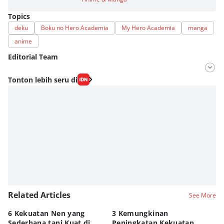
Topics
deku
Boku no Hero Academia
My Hero Academia
manga
anime
Editorial Team
Editor
Tonton lebih seru di
Fahrul Razi Uni Nurullah
Editor
Eddy Rusmanto
Related Articles
See More
6 Kekuatan Nen yang
3 Kemungkinan
K
Sederhana tapi Kuat di
Peningkatan Kekuatan
G