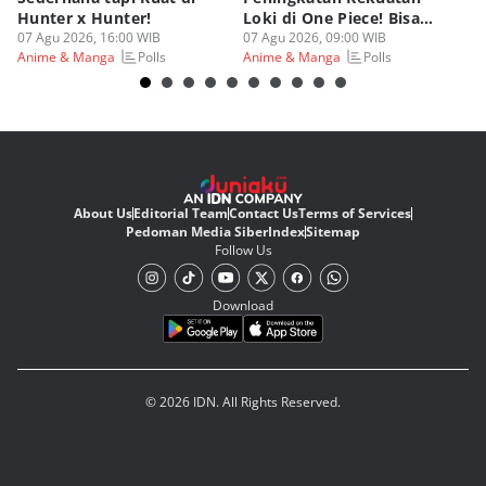
Hunter x Hunter!
Loki di One Piece! Bisa
Di
07 Agu 2026, 16:00 WIB
Lebih OP?
07 Agu 2026, 09:00 WIB
As
06
Polls
Polls
Anime & Manga
Anime & Manga
An
About Us
Editorial Team
Contact Us
Terms of Services
Pedoman Media Siber
Index
Sitemap
Follow Us
Download
© 2026 IDN. All Rights Reserved.