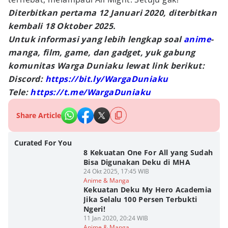
Diterbitkan pertama 12 Januari 2020, diterbitkan
kembali 18 Oktober 2025.
Untuk informasi yang lebih lengkap soal
anime
-
manga, film, game, dan gadget, yuk gabung
komunitas Warga Duniaku lewat link berikut:
Discord:
https://bit.ly/WargaDuniaku
Tele:
https://t.me/WargaDuniaku
Share Article
Curated For You
8 Kekuatan One For All yang Sudah
Bisa Digunakan Deku di MHA
24 Okt 2025, 17:45 WIB
Anime & Manga
Kekuatan Deku My Hero Academia
Jika Selalu 100 Persen Terbukti
Ngeri!
11 Jan 2020, 20:24 WIB
Anime & Manga