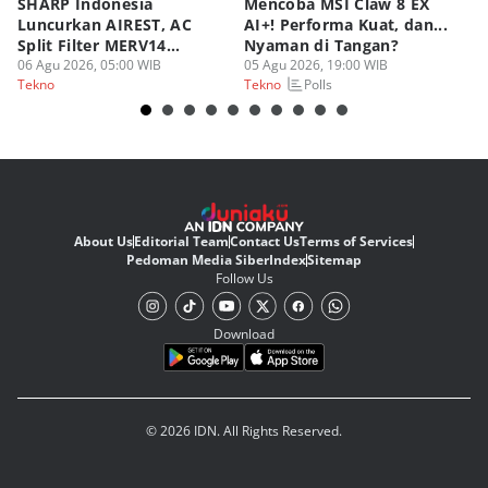
SHARP Indonesia
Mencoba MSI Claw 8 EX
X
Luncurkan AIREST, AC
AI+! Performa Kuat, dan...
P
Split Filter MERV14
Nyaman di Tangan?
Sp
Perdana!
06 Agu 2026, 05:00 WIB
05 Agu 2026, 19:00 WIB
03
Polls
Tekno
Tekno
Te
About Us
Editorial Team
Contact Us
Terms of Services
Pedoman Media Siber
Index
Sitemap
Follow Us
Download
© 2026 IDN. All Rights Reserved.