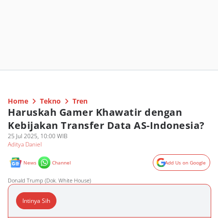
Home
Tekno
Tren
Haruskah Gamer Khawatir dengan
Kebijakan Transfer Data AS-Indonesia?
25 Jul 2025, 10:00 WIB
Aditya Daniel
News
Channel
Add Us on Google
Donald Trump (Dok. White House)
Intinya Sih