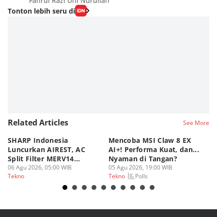
Fahrul Razi Uni Nurullah
Tonton lebih seru di
Related Articles
See More
SHARP Indonesia
Mencoba MSI Claw 8 EX
X
Luncurkan AIREST, AC
AI+! Performa Kuat, dan...
P
Split Filter MERV14
Nyaman di Tangan?
Sp
Perdana!
06 Agu 2026, 05:00 WIB
05 Agu 2026, 19:00 WIB
03
Polls
Tekno
Tekno
Te