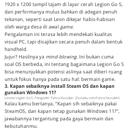
1920 x 1200 tampil tajam di layar cerah Legion Go S,
dan performanya mulus bahkan di adegan penuh
tekanan, seperti saat Leon dikejar habis-habisan
oleh warga desa di awal
game
.
Pengalaman ini terasa lebih mendekati kualitas
visual PC, tapi disajikan secara penuh dalam bentuk
handheld.
Jujur? Hasilnya ya
mind-blowing
. Ini bukan cuma
soal OS berbeda, ini tentang bagaimana Legion Go S
bisa menunjukkan potensi aslinya saat diberi ruang
untuk fokus hanya pada satu hal: bermain game.
3. Kapan sebaiknya install Steam OS dan kapan
gunakan Windows 11?
Lenovo Legion Go S. Fotografer: Fahrul Nurullah. (Duniaku.com/Fahrul Nurullah)
Kalau kamu bertanya, “Kapan sih sebaiknya pakai
SteamOS, dan kapan tetap gunakan Windows 11?”,
jawabannya tergantung pada gaya bermain dan
kebutuhanmu.