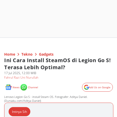
Home
Tekno
Gadgets
Ini Cara Install SteamOS di Legion Go S!
Terasa Lebih Optimal?
17 Jul 2025, 12:00 WIB
Fahrul Razi Uni Nurullah
News
Channel
Add Us on Google
Lenovo Legion Go S - install Steam OS. Fotografer: Aditya Daniel.
(Duniaku.com/Aditya Daniel)
Intinya Sih