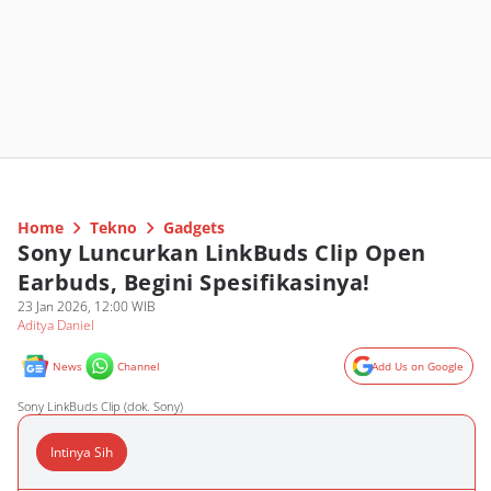
Home
Tekno
Gadgets
Sony Luncurkan LinkBuds Clip Open
Earbuds, Begini Spesifikasinya!
23 Jan 2026, 12:00 WIB
Aditya Daniel
News
Channel
Add Us on Google
Sony LinkBuds Clip (dok. Sony)
Intinya Sih