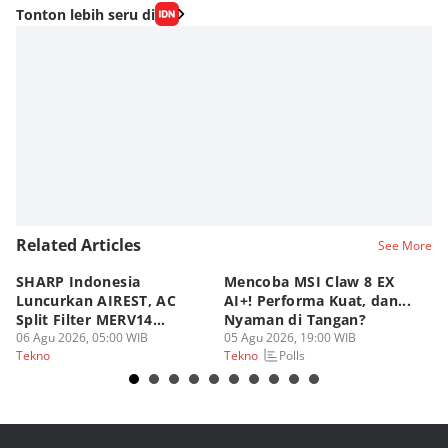
Tonton lebih seru di
Related Articles
See More
SHARP Indonesia
Mencoba MSI Claw 8 EX
X
Luncurkan AIREST, AC
AI+! Performa Kuat, dan...
P
Split Filter MERV14
Nyaman di Tangan?
Sp
Perdana!
06 Agu 2026, 05:00 WIB
05 Agu 2026, 19:00 WIB
03
Polls
Tekno
Tekno
Te