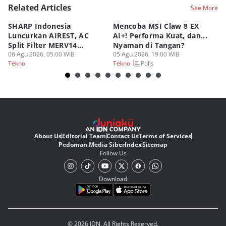
Related Articles
See More
SHARP Indonesia
Mencoba MSI Claw 8 EX
X
Luncurkan AIREST, AC
AI+! Performa Kuat, dan...
P
Split Filter MERV14
Nyaman di Tangan?
Sp
Perdana!
06 Agu 2026, 05:00 WIB
05 Agu 2026, 19:00 WIB
03
Polls
Tekno
Tekno
Te
About Us
Editorial Team
Contact Us
Terms of Services
Pedoman Media Siber
Index
Sitemap
Follow Us
Download
© 2026 IDN. All Rights Reserved.