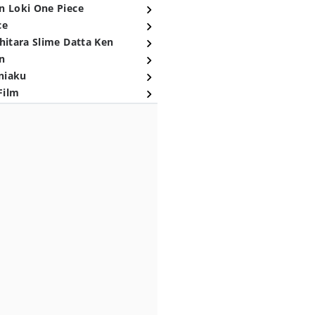
n Loki One Piece
ce
hitara Slime Datta Ken
n
niaku
Film