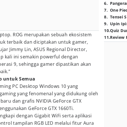
6
.
Pangera
7
.
One Pie
8
.
Tensei S
9
.
Upin Ipi
10
.
Quiz Du
laptop. ROG merupakan sebuah ekosistem
11
.
Review 
uk terbaik dan diciptakan untuk gamer,
jar Jimmy Lin, ASUS Regional Director,
p kali ini semakin powerful dengan
erasi 9, sehingga gamer dipastikan akan
aik.”
p untuk Semua
ming PC Desktop Windows 10 yang
aming yang fenomenal yang didukung oleh
erbaru dan grafis NVIDIA GeForce GTX
menggunakan GeForce GTX 1660Ti.
ngkapi dengan Gigabit WiFi serta aplikasi
trol tampilan RGB LED melalui fitur Aura