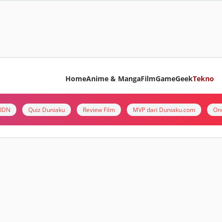
Home
Anime & Manga
Film
Game
Geek
Tekno
i IDN
Quiz Duniaku
Review Film
MVP dari Duniaku.com
On