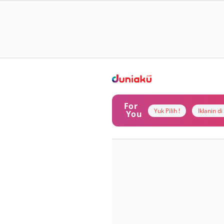
For
Yuk Pilih !
Iklanin d
You