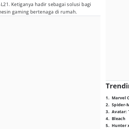
L21. Ketiganya hadir sebagai solusi bagi
esin gaming bertenaga di rumah.
Trendi
1
.
Marvel 
2
.
Spider-
3
.
Avatar: 
4
.
Bleach
5
.
Hunter 