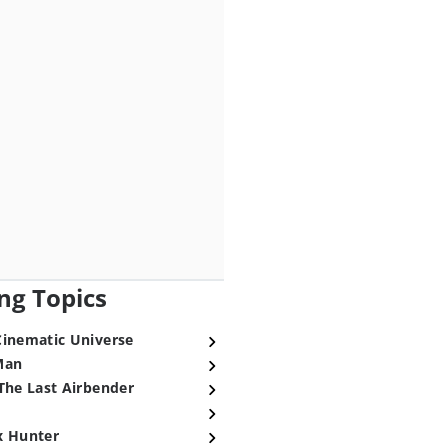
ng Topics
Cinematic Universe
Man
The Last Airbender
x Hunter