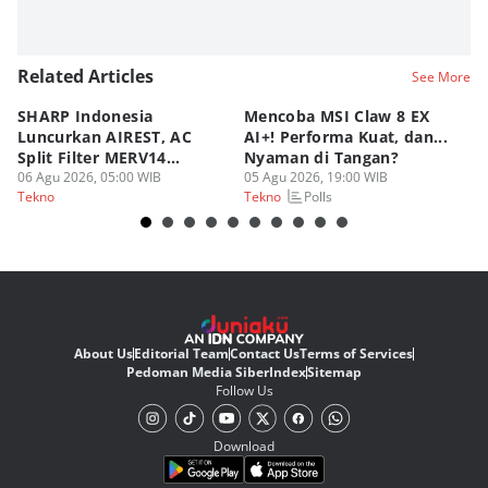
Related Articles
See More
SHARP Indonesia
Mencoba MSI Claw 8 EX
X
Luncurkan AIREST, AC
AI+! Performa Kuat, dan...
P
Split Filter MERV14
Nyaman di Tangan?
Sp
Perdana!
06 Agu 2026, 05:00 WIB
05 Agu 2026, 19:00 WIB
03
Polls
Tekno
Tekno
Te
About Us
Editorial Team
Contact Us
Terms of Services
Pedoman Media Siber
Index
Sitemap
Follow Us
Download