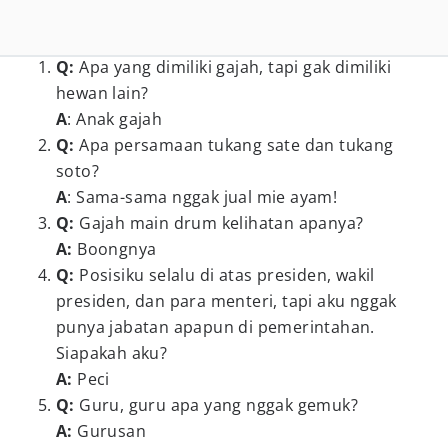
Q:
Apa yang dimiliki gajah, tapi gak dimiliki
hewan lain?
A
: Anak gajah
Q:
Apa persamaan tukang sate dan tukang
soto?
A
: Sama-sama nggak jual mie ayam!
Q:
Gajah main drum kelihatan apanya?
A:
Boongnya
Q:
Posisiku selalu di atas presiden, wakil
presiden, dan para menteri, tapi aku nggak
punya jabatan apapun di pemerintahan.
Siapakah aku?
A:
Peci
Q:
Guru, guru apa yang nggak gemuk?
A:
Gurusan