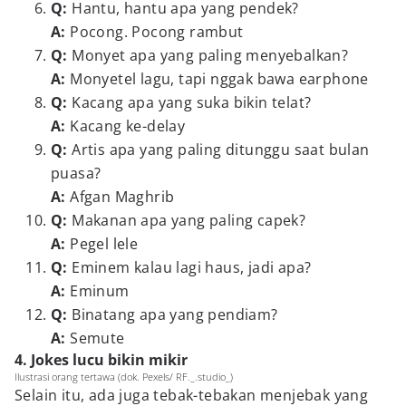
Q:
Hantu, hantu apa yang pendek?
A:
Pocong. Pocong rambut
Q:
Monyet apa yang paling menyebalkan?
A:
Monyetel lagu, tapi nggak bawa earphone
Q:
Kacang apa yang suka bikin telat?
A:
Kacang ke-delay
Q:
Artis apa yang paling ditunggu saat bulan
puasa?
A:
Afgan Maghrib
Q:
Makanan apa yang paling capek?
A:
Pegel lele
Q:
Eminem kalau lagi haus, jadi apa?
A:
Eminum
Q:
Binatang apa yang pendiam?
A:
Semute
4. Jokes lucu bikin mikir
Ilustrasi orang tertawa (dok. Pexels/ RF._.studio_)
Selain itu, ada juga tebak-tebakan menjebak yang