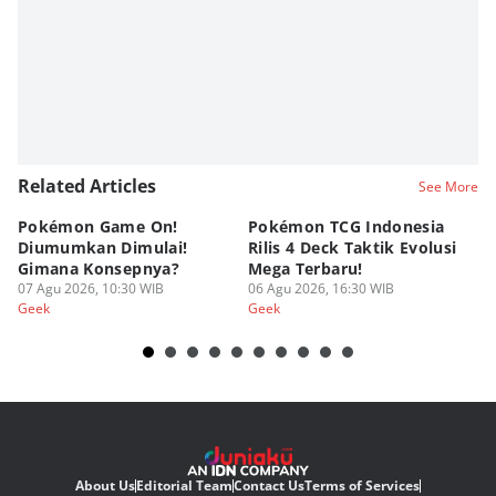
Related Articles
See More
Pokémon Game On!
Pokémon TCG Indonesia
Aw
Diumumkan Dimulai!
Rilis 4 Deck Taktik Evolusi
Bu
Gimana Konsepnya?
Mega Terbaru!
P
07 Agu 2026, 10:30 WIB
06 Agu 2026, 16:30 WIB
20
05
Geek
Geek
Ge
About Us
Editorial Team
Contact Us
Terms of Services