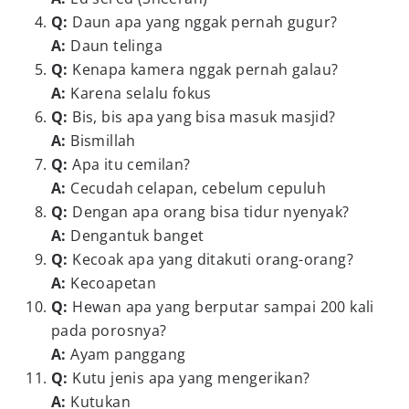
Q:
Daun apa yang nggak pernah gugur?
A:
Daun telinga
Q:
Kenapa kamera nggak pernah galau?
A:
Karena selalu fokus
Q:
Bis, bis apa yang bisa masuk masjid?
A:
Bismillah
Q:
Apa itu cemilan?
A:
Cecudah celapan, cebelum cepuluh
Q:
Dengan apa orang bisa tidur nyenyak?
A:
Dengantuk banget
Q:
Kecoak apa yang ditakuti orang-orang?
A:
Kecoapetan
Q:
Hewan apa yang berputar sampai 200 kali
pada porosnya?
A:
Ayam panggang
Q:
Kutu jenis apa yang mengerikan?
A:
Kutukan