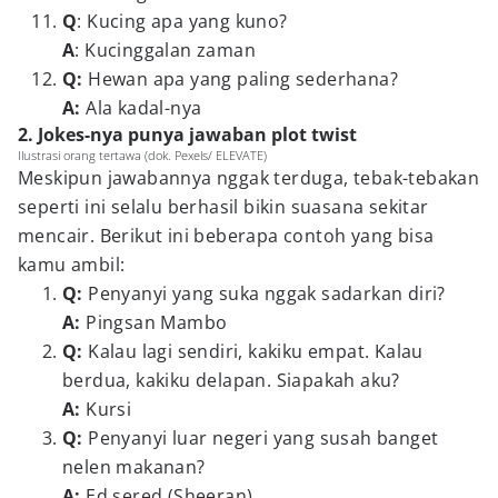
Q
:
Kucing apa yang kuno?
A
: Kucinggalan zaman
Q:
Hewan apa yang paling sederhana?
A:
Ala kadal-nya
2. Jokes-nya punya jawaban plot twist
Ilustrasi orang tertawa (dok. Pexels/ ELEVATE)
Meskipun jawabannya nggak terduga, tebak-tebakan
seperti ini selalu berhasil bikin suasana sekitar
mencair. Berikut ini beberapa contoh yang bisa
kamu ambil:
Q:
Penyanyi yang suka nggak sadarkan diri?
A:
Pingsan Mambo
Q:
Kalau lagi sendiri, kakiku empat. Kalau
berdua, kakiku delapan. Siapakah aku?
A:
Kursi
Q:
Penyanyi luar negeri yang susah banget
nelen makanan?
A:
Ed sered (Sheeran)