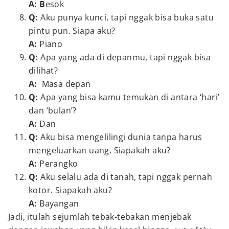
A: B
esok
Q:
Aku punya kunci, tapi nggak bisa buka satu
pintu pun. Siapa aku?
A:
Piano
Q:
Apa yang ada di depanmu, tapi nggak bisa
dilihat?
A:
Masa depan
Q:
Apa yang bisa kamu temukan di antara ‘hari’
dan ‘bulan’?
A:
Dan
Q:
Aku bisa mengelilingi dunia tanpa harus
mengeluarkan uang. Siapakah aku?
A:
Perangko
Q:
Aku selalu ada di tanah, tapi nggak pernah
kotor. Siapakah aku?
A:
Bayangan
Jadi, itulah sejumlah tebak-tebakan menjebak