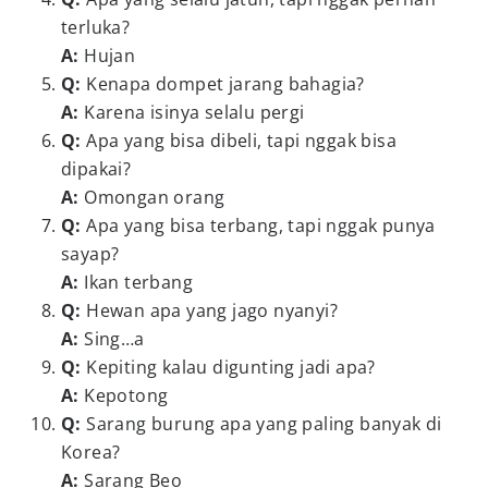
terluka?
A:
Hujan
Q:
Kenapa dompet jarang bahagia?
A:
Karena isinya selalu pergi
Q:
Apa yang bisa dibeli, tapi nggak bisa
dipakai?
A:
Omongan orang
Q:
Apa yang bisa terbang, tapi nggak punya
sayap?
A:
Ikan terbang
Q:
Hewan apa yang jago nyanyi?
A:
Sing…a
Q:
Kepiting kalau digunting jadi apa?
A:
Kepotong
Q:
Sarang burung apa yang paling banyak di
Korea?
A:
Sarang Beo