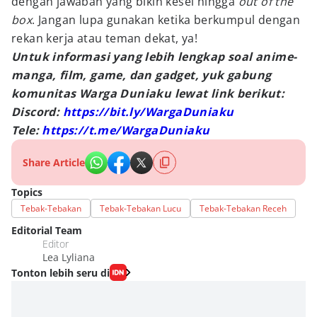
dengan jawaban yang bikin kesel hingga
out of the
box
. Jangan lupa gunakan ketika berkumpul dengan
rekan kerja atau teman dekat, ya!
Untuk informasi yang lebih lengkap soal anime-
manga, film, game, dan gadget, yuk gabung
komunitas Warga Duniaku lewat link berikut:
Discord:
https://bit.ly/WargaDuniaku
Tele:
https://t.me/WargaDuniaku
Share Article
Topics
Tebak-Tebakan
Tebak-Tebakan Lucu
Tebak-Tebakan Receh
Editorial Team
Editor
Lea Lyliana
Tonton lebih seru di