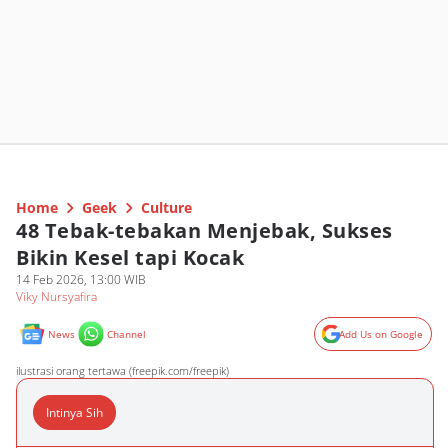
Home
Geek
Culture
48 Tebak-tebakan Menjebak, Sukses
Bikin Kesel tapi Kocak
14 Feb 2026, 13:00 WIB
Viky Nursyafira
News
Channel
Add Us on Google
ilustrasi orang tertawa (freepik.com/freepik)
Intinya Sih