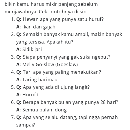
bikin kamu harus mikir panjang sebelum
menjawabnya. Cek contohnya di sini:
Q:
Hewan apa yang punya satu huruf?
A:
Ikan dan gajah
Q:
Semakin banyak kamu ambil, makin banyak
yang tersisa. Apakah itu?
A:
Sidik jari
Q:
Siapa penyanyi yang gak suka ngebut?
A:
Melly Go-slow (Goeslaw)
Q:
Tari apa yang paling menakutkan?
A:
Taring harimau
Q:
Apa yang ada di ujung langit?
A:
Huruf t
Q:
Berapa banyak bulan yang punya 28 hari?
A:
Semua bulan, dong
Q:
Apa yang selalu datang, tapi ngga pernah
sampai?