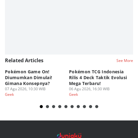
Related Articles
See More
Pokémon Game On!
Pokémon TCG Indonesia
Aw
Diumumkan Dimulai!
Rilis 4 Deck Taktik Evolusi
Bu
Gimana Konsepnya?
Mega Terbaru!
P
07 Agu 2026, 10:30 WIB
06 Agu 2026, 16:30 WIB
20
05
Geek
Geek
Ge