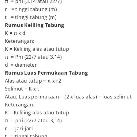
π = phi (3,14 atau 22/7)
r = tinggi tabung (m)
t = tinggi tabung (m)
Rumus Keliling Tabung
K = π x d
Keterangan:
K = Keliling alas atau tutup
π = Phi (22/7 atau 3,14)
d = diameter
Rumus Luas Permukaan Tabung
Alas atau tutup = π x r2
Selimut = K x t
Atau, Luas permukaan = (2 x luas alas) + luas selimut
Keterangan:
K = Keliling alas atau tutup
π = phi (22/7 atau 3,14)
r = jari-jari
t = tinggi tabung