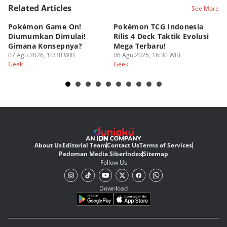
Related Articles
See More
Pokémon Game On!
Pokémon TCG Indonesia
Aw
Diumumkan Dimulai!
Rilis 4 Deck Taktik Evolusi
Bu
Gimana Konsepnya?
Mega Terbaru!
P
07 Agu 2026, 10:30 WIB
06 Agu 2026, 16:30 WIB
20
05
Geek
Geek
Ge
About Us
Editorial Team
Contact Us
Terms of Services
Pedoman Media Siber
Index
Sitemap
Follow Us
Download