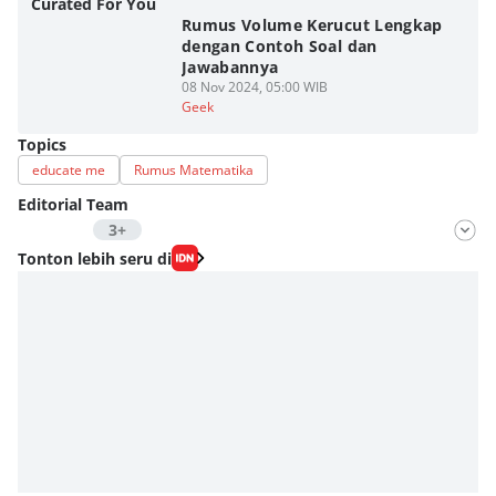
Curated For You
Rumus Volume Kerucut Lengkap
dengan Contoh Soal dan
Jawabannya
08 Nov 2024, 05:00 WIB
Geek
Topics
educate me
Rumus Matematika
Editorial Team
3+
Editor
Tonton lebih seru di
Fahrul Razi Uni Nurullah
Editor
SEO Intern Duniaku
Editor
Eddy Rusmanto