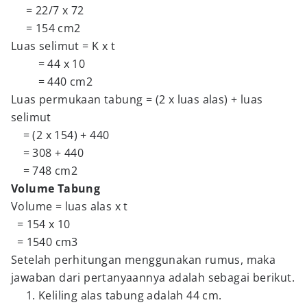
= 22/7 x 72
= 154 cm2
Luas selimut = K x t
= 44 x 10
= 440 cm2
Luas permukaan tabung = (2 x luas alas) + luas
selimut
= (2 x 154) + 440
= 308 + 440
= 748 cm2
Volume Tabung
Volume = luas alas x t
= 154 x 10
= 1540 cm3
Setelah perhitungan menggunakan rumus, maka
jawaban dari pertanyaannya adalah sebagai berikut.
Keliling alas tabung adalah 44 cm.