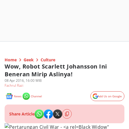
Home
Geek
Culture
Wow, Robot Scarlett Johansson Ini
Beneran Mirip Aslinya!
08 Apr 2016, 16:00 WIB
Fachrul Razi
News
Channel
Add Us on Google
Share Article
Black Widow"