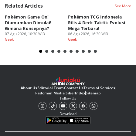
Related Articles
See More
Pokémon Game On!
Pokémon TCG Indonesia
Aw
Diumumkan Dimulai!
Rilis 4 Deck Taktik Evolusi
Bu
Gimana Konsepnya?
Mega Terbaru!
P
07 Agu 2026, 10:30 WIB
06 Agu 2026, 16:30 WIB
20
05
Geek
Geek
Ge
About Us
Editorial Team
Contact Us
Terms of Services
Pedoman Media Siber
Index
Sitemap
Follow Us
Download