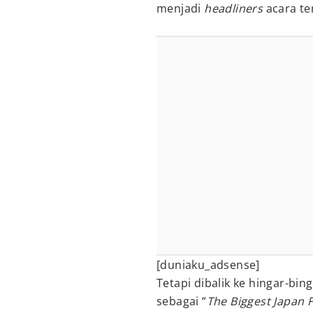
menjadi
headliners
acara te
[duniaku_adsense]
Tetapi dibalik ke hingar-bin
sebagai “
The Biggest Japan 