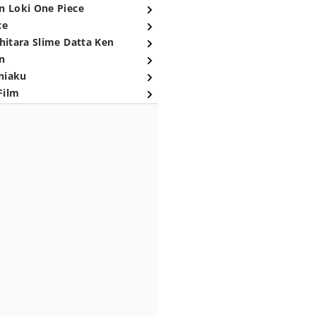
n Loki One Piece
ce
hitara Slime Datta Ken
n
niaku
Film