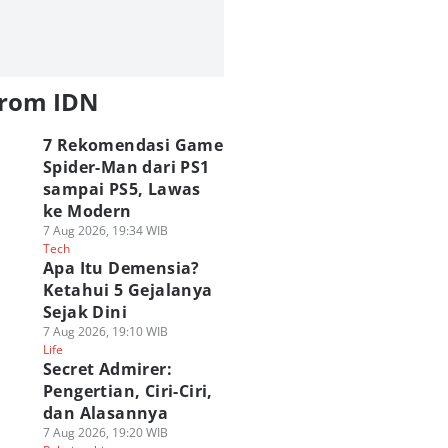
from IDN
7 Rekomendasi Game
Spider-Man dari PS1
sampai PS5, Lawas
ke Modern
7 Aug 2026, 19:34 WIB
Tech
Apa Itu Demensia?
Ketahui 5 Gejalanya
Sejak Dini
7 Aug 2026, 19:10 WIB
Life
Secret Admirer:
Pengertian, Ciri-Ciri,
dan Alasannya
7 Aug 2026, 19:20 WIB