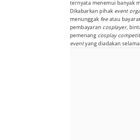
ternyata menemui banyak ma
Dikabarkan pihak
event org
menunggak
fee
atau bayara
pembayaran
cosplayer,
bint
pemenang
cosplay competit
event
yang diadakan selama 