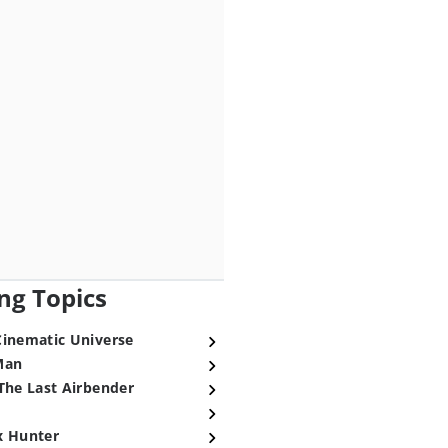
ng Topics
Cinematic Universe
Man
The Last Airbender
x Hunter