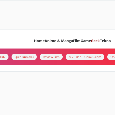
Home
Anime & Manga
Film
Game
Geek
Tekno
i IDN
Quiz Duniaku
Review Film
MVP dari Duniaku.com
On