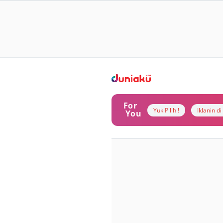
For
Yuk Pilih !
Iklanin d
You