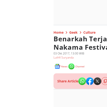
Home
Geek
Culture
Benarkah Terja
Nakama Festiv
03 Okt 2017, 13:00 WIB
Luthfi Suryanda
News
Channel
Share Article