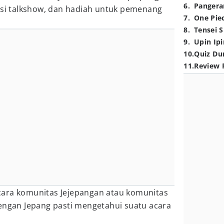
6
.
Pangera
gisi talkshow, dan hadiah untuk pemenang
7
.
One Pie
8
.
Tensei S
9
.
Upin Ipi
10
.
Quiz Du
11
.
Review 
ara komunitas Jejepangan atau komunitas
dengan Jepang pasti mengetahui suatu acara