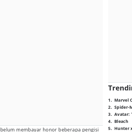
Trendi
1
.
Marvel 
2
.
Spider-
3
.
Avatar: 
4
.
Bleach
5
.
Hunter 
 belum membayar honor beberapa pengisi