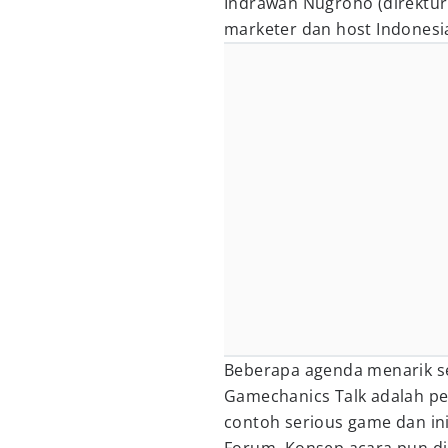
Indrawan Nugroho (direktur 
marketer dan host Indonesia
Beberapa agenda menarik se
Gamechanics Talk adalah p
contoh serious game dan in