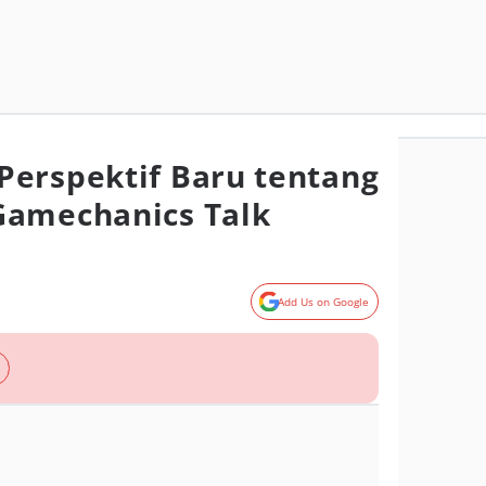
erspektif Baru tentang
Gamechanics Talk
Add Us on Google