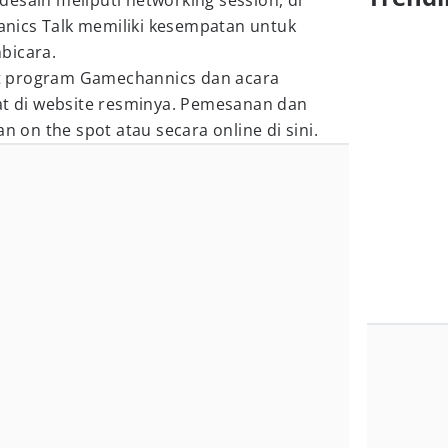
esain meliputi networking session, di
nics Talk memiliki kesempatan untuk
bicara.
ait program Gamechannics dan acara
hat di website resminya. Pemesanan dan
an on the spot atau secara online di sini.