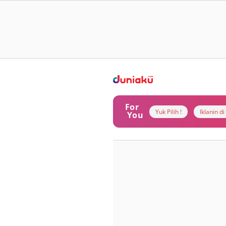
For
Yuk Pilih !
Iklanin d
You