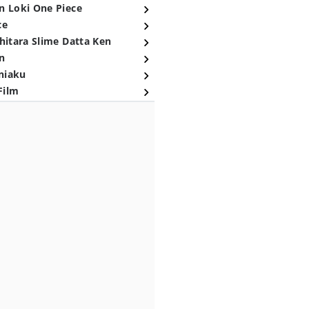
n Loki One Piece
ce
hitara Slime Datta Ken
n
niaku
Film