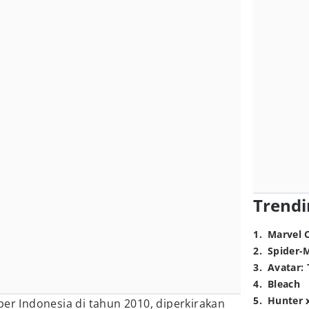
Trendi
1
.
Marvel 
2
.
Spider-
3
.
Avatar: 
4
.
Bleach
5
.
Hunter 
per Indonesia di tahun 2010, diperkirakan