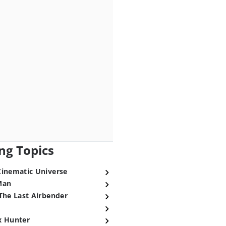
ng Topics
Cinematic Universe
Man
The Last Airbender
x Hunter