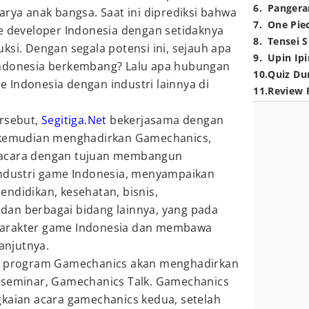
6
.
Pangera
arya anak bangsa. Saat ini diprediksi bahwa
7
.
One Pie
me developer Indonesia dengan setidaknya
8
.
Tensei S
ksi. Dengan segala potensi ini, sejauh apa
9
.
Upin Ipi
Indonesia berkembang? Lalu apa hubungan
10
.
Quiz Du
 Indonesia dengan industri lainnya di
11
.
Review 
ersebut,
Segitiga.Net
bekerjasama dengan
g kemudian menghadirkan Gamechanics,
 acara dengan tujuan membangun
industri game Indonesia, menyampaikan
ndidikan, kesehatan, bisnis,
an berbagai bidang lainnya, yang pada
karakter game Indonesia dan membawa
lanjutnya.
3, program Gamechanics akan menghadirkan
 seminar, Gamechanics Talk. Gamechanics
gkaian acara gamechanics kedua, setelah