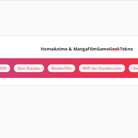
Home
Anime & Manga
Film
Game
Geek
Tekno
i IDN
Quiz Duniaku
Review Film
MVP dari Duniaku.com
On