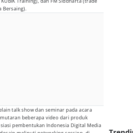
KUBIK Training), dan FM Siddharta (trade
 Bersaing).
lain talk show dan seminar pada acara
emutaran beberapa video dari produk
isiasi pembentukan Indonesia Digital Media
Trendi