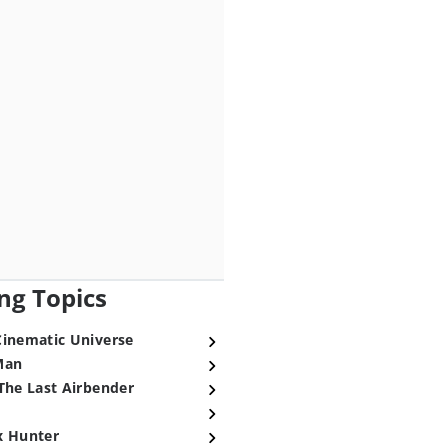
ng Topics
Cinematic Universe
Man
The Last Airbender
x Hunter