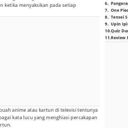
6
.
Pangera
n ketika menyaksikan pada setiap
7
.
One Pie
8
.
Tensei S
9
.
Upin Ipi
10
.
Quiz Du
11
.
Review 
uah anime atau kartun di televisi tentunya
agai kata lucu yang menghiasi percakapan
rtun.