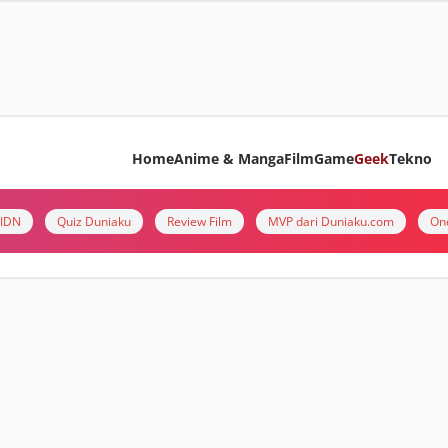
Home
Anime & Manga
Film
Game
Geek
Tekno
i IDN
Quiz Duniaku
Review Film
MVP dari Duniaku.com
On