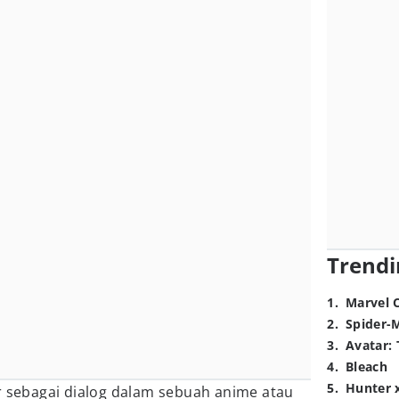
Trendi
1
.
Marvel 
2
.
Spider-
3
.
Avatar: 
4
.
Bleach
5
.
Hunter 
r sebagai dialog dalam sebuah anime atau