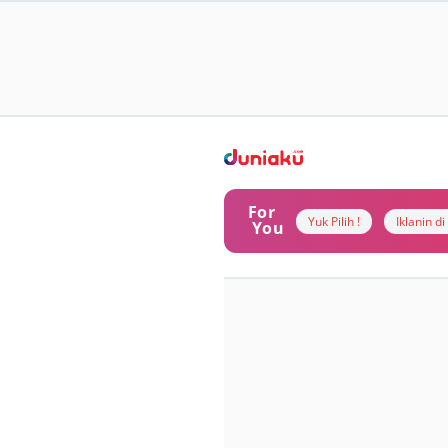
For
Yuk Pilih !
Iklanin d
You