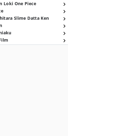
n Loki One Piece
ce
hitara Slime Datta Ken
n
niaku
Film