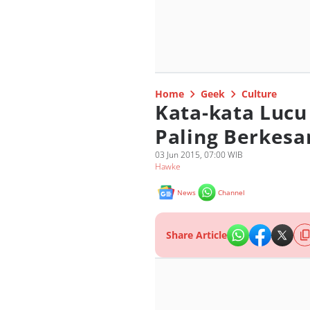
Home
Geek
Culture
Kata-kata Lucu
Paling Berkesa
03 Jun 2015, 07:00 WIB
Hawke
News
Channel
Share Article