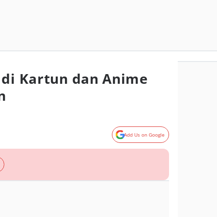
 di Kartun dan Anime
n
Add Us on Google