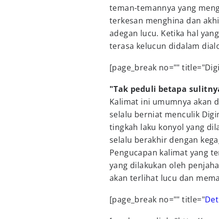
teman-temannya yang mengg
terkesan menghina dan akhi
adegan lucu. Ketika hal yang
terasa kelucun didalam dial
[page_break no="" title="Di
"Tak peduli betapa sulitn
Kalimat ini umumnya akan d
selalu berniat menculik Digi
tingkah laku konyol yang di
selalu berakhir dengan kega
Pengucapan kalimat yang te
yang dilakukan oleh penjah
akan terlihat lucu dan mem
[page_break no="" title="
Det