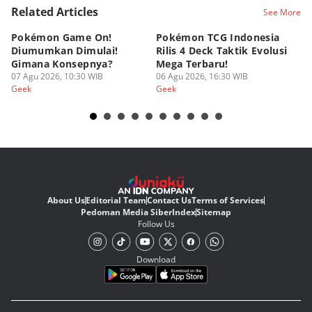
Related Articles
See More
Pokémon Game On!
Pokémon TCG Indonesia
Aw
Diumumkan Dimulai!
Rilis 4 Deck Taktik Evolusi
Bu
Gimana Konsepnya?
Mega Terbaru!
P
07 Agu 2026, 10:30 WIB
06 Agu 2026, 16:30 WIB
20
05
Geek
Geek
Ge
About Us
Editorial Team
Contact Us
Terms of Services
Pedoman Media Siber
Index
Sitemap
Follow Us
Download