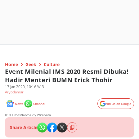
Home
Geek
Culture
Event Milenial IMS 2020 Resmi Dibuka!
Hadir Menteri BUMN Erick Thohir
17 Jan 2020, 10:16 WIB
Aryodamar
News
Channel
Add Us on Google
IDN Times/Reynaldy Wiranata
Share Article